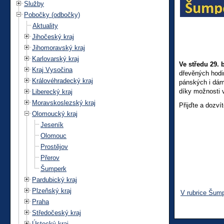
Služby
Pobočky (odbočky)
Aktuality
Jihočeský kraj
Jihomoravský kraj
Karlovarský kraj
Ve středu 29. 
Kraj Vysočina
dřevěných hodi
Královéhradecký kraj
pánských i dám
díky možnosti 
Liberecký kraj
Moravskoslezský kraj
Přijďte a dozví
Olomoucký kraj
Jeseník
Olomouc
Prostějov
Přerov
Šumperk
Pardubický kraj
Plzeňský kraj
V rubrice Šum
Praha
Středočeský kraj
Ústecký kraj