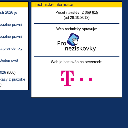
Technické informace
sti 2026 je
Počet návštěv:
2 069 815
(od 28.10.2012)
ciálně právní
Web technicky spravuje:
ciálně právní
ka prezidentky
 Jeden svět
Web je hostován na serverech:
2026
(506)
otazy z pražské
)