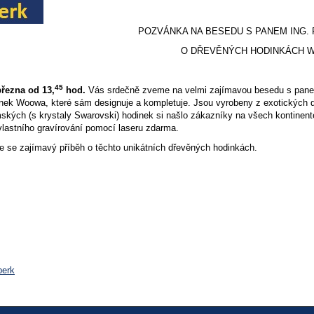
POZVÁNKA NA BESEDU S PANEM ING.
O DŘEVĚNÝCH HODINKÁ
45
března od 13,
hod.
Vás srdečně zveme na velmi zajímavou besedu s panem
nek Woowa, které sám designuje a kompletuje. Jsou vyrobeny z exotických dř
ských (s krystaly Swarovski) hodinek si našlo zákazníky na všech kontinent
vlastního gravírování pomocí laseru zdarma.
te se zajímavý příběh o těchto unikátních dřevěných hodinkách.
perk