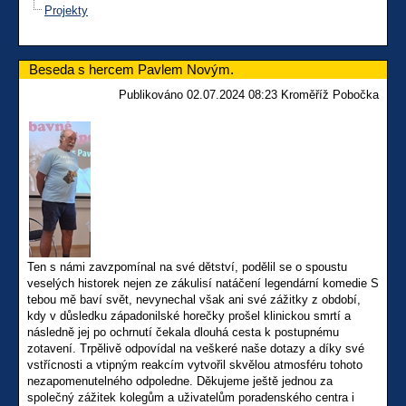
Projekty
Beseda s hercem Pavlem Novým.
Publikováno 02.07.2024 08:23 Kroměříž Pobočka
Ten s námi zavzpomínal na své dětství, podělil se o spoustu
veselých historek nejen ze zákulisí natáčení legendární komedie S
tebou mě baví svět, nevynechal však ani své zážitky z období,
kdy v důsledku západonilské horečky prošel klinickou smrtí a
následně jej po ochrnutí čekala dlouhá cesta k postupnému
zotavení. Trpělivě odpovídal na veškeré naše dotazy a díky své
vstřícnosti a vtipným reakcím vytvořil skvělou atmosféru tohoto
nezapomenutelného odpoledne. Děkujeme ještě jednou za
společný zážitek kolegům a uživatelům poradenského centra i