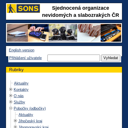
Sjednocená organizace
nevidomých a slabozrakých ČR
English version
Přihlášení uživatele
Rubriky
Aktuality
Kontakty
O nás
Služby
Pobočky (odbočky)
Aktuality
Jihočeský kraj
Jihomoravský kraj