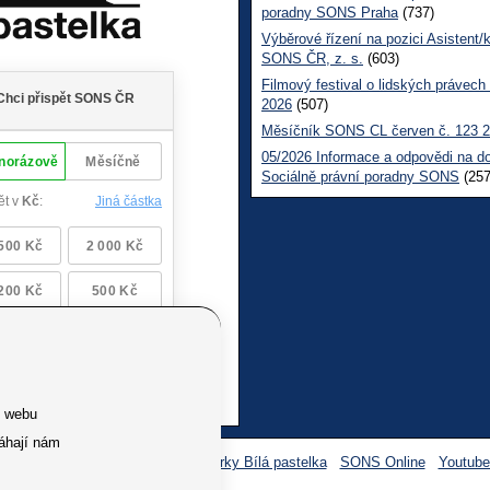
poradny SONS Praha
(737)
Výběrové řízení na pozici Asistent/
SONS ČR, z. s.
(603)
Filmový festival o lidských právech
2026
(507)
Měsíčník SONS CL červen č. 123 
05/2026 Informace a odpovědi na d
Sociálně právní poradny SONS
(257
e webu
áhají nám
Facebook SONS
Facebook sbírky Bílá pastelka
SONS Online
Youtub