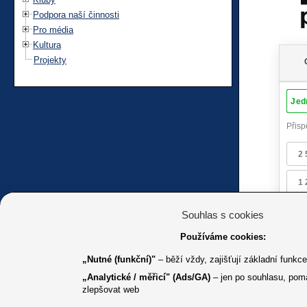
Podpora naší činnosti
Pro média
Kultura
Projekty
Souhlas s cookies
Používáme cookies:
„Nutné (funkční)"
– běží vždy, zajišťují základní funkc
„Analytické / měřicí" (Ads/GA)
– jen po souhlasu, pom
zlepšovat web