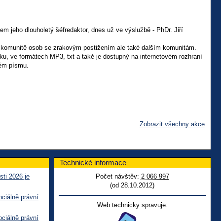
 jeho dlouholetý šéfredaktor, dnes už ve výslužbě - PhDr. Jiří
ak komunitě osob se zrakovým postižením ale také dalším komunitám.
ku, ve formátech MP3, txt a také je dostupný na internetovém rozhraní
vém písmu.
Zobrazit všechny akce
Technické informace
sti 2026 je
Počet návštěv:
2 066 997
(od 28.10.2012)
ciálně právní
Web technicky spravuje:
ciálně právní