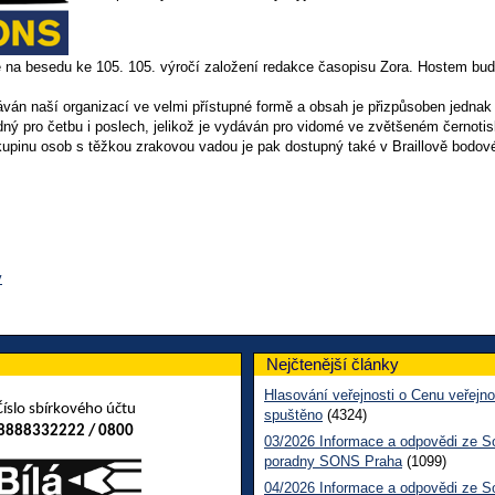
na besedu ke 105. 105. výročí založení redakce časopisu Zora. Hostem budem
áván naší organizací ve velmi přístupné formě a obsah je přizpůsoben jedn
ný pro četbu i poslech, jelikož je vydáván pro vidomé ve zvětšeném černotis
kupinu osob s těžkou zrakovou vadou je pak dostupný také v Braillově bodo
v
Nejčtenější články
Hlasování veřejnosti o Cenu veřejno
Číslo sbírkového účtu
spuštěno
(4324)
8888332222 / 0800
03/2026 Informace a odpovědi ze So
poradny SONS Praha
(1099)
04/2026 Informace a odpovědi ze So