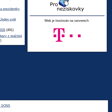
ka prezidentky
 Jeden svět
Web je hostován na serverech:
2026
(491)
otazy z pražské
)
e SONS