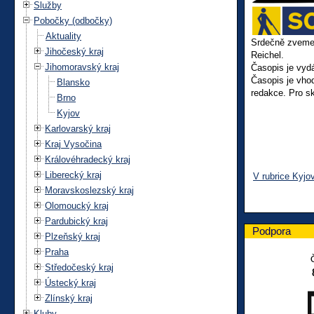
Služby
Pobočky (odbočky)
Aktuality
Srdečně zveme 
Jihočeský kraj
Reichel.
Jihomoravský kraj
Časopis je vyd
Časopis je vhod
Blansko
redakce. Pro s
Brno
Kyjov
Karlovarský kraj
Kraj Vysočina
Královéhradecký kraj
Liberecký kraj
V rubrice Kyjo
Moravskoslezský kraj
Olomoucký kraj
Pardubický kraj
Podpora
Plzeňský kraj
Praha
Středočeský kraj
Ústecký kraj
Zlínský kraj
Kluby