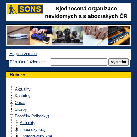
Sjednocená organizace
nevidomých a slabozrakých ČR
English version
Přihlášení uživatele
Rubriky
Aktuality
Kontakty
O nás
Služby
Pobočky (odbočky)
Aktuality
Jihočeský kraj
Jihomoravský kraj