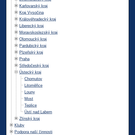
Karlovarský kraj
Kraj Vysočina
Královéhradecký kraj
Liberecký kraj
Moravskoslezský kraj
Olomoucký kraj
Pardubický kraj
Plzeňský kraj
Praha
Středočeský kraj
Ústecký kraj
Chomutov
Litoměřice
Louny
Most
Teplice
Ústí nad Labem
Zlínský kraj
Kluby
Podpora naší činnosti