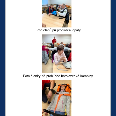
Foto členů při prohlídce lopaty
Foto členky při prohlídce horolezecké karabiny