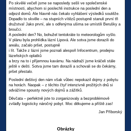
Po skvělé večeři jsme se naposledy sešli ve společenské
místnosti, abychom si poslechli instrukce na poslední den a
odjezd domů. Ale hlavně nás čekalo vyhlášení výsledků soutěže.
Dopadlo to skvěle – na stupních vítězů postupně stanuli první tři
družstva! Jako první, ale s odřenýma ušima se umístili Berušky a
broučci.
A poslední den? No, bohužel tentokráte to meteorologům vyšlo.
V plánu byla prohlídka lázní Lipová. Ale sotva jsme dorazili do
areálu, začalo pršet, postupně
i lít. Takže z lázní jsme poznali alespoň Infocentrum, prodejnu
lázeňských oplatků
a brzy na to i příjemnou kavárnu. Na nádraží jsme kráčeli stále
ještě v dešti. Sotva jsme tam dorazili a schovali se do čekárny,
pršet přestalo.
Poslední deštivý den nám však vůbec nepokazil dojmy z pobytu
na horách. Naopak – z těchto čtyř intenzivně prožitých dnů si
odvážíme spousty nových dojmů a zážitků.
Děvčata – perfektně jste to zorganizovaly a bezproblémově
zvládly logisticky náročný pobyt. Moc děkujeme a příště zas!
Jan Příborský
Obrázky