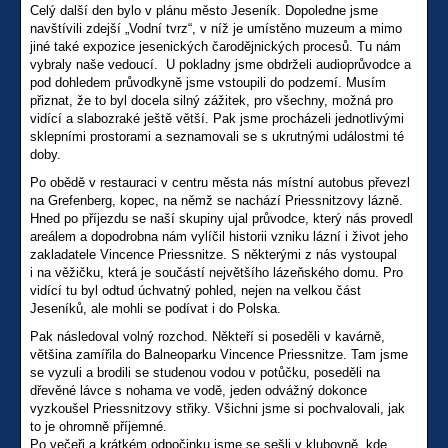
Celý další den bylo v plánu město Jeseník. Dopoledne jsme
navštívili zdejší „Vodní tvrz“, v níž je umístěno muzeum a mimo
jiné také expozice jesenických čarodějnických procesů. Tu nám
vybraly naše vedoucí. U pokladny jsme obdrželi audioprůvodce a
pod dohledem průvodkyně jsme vstoupili do podzemí. Musím
přiznat, že to byl docela silný zážitek, pro všechny, možná pro
vidící a slabozraké ještě větší. Pak jsme procházeli jednotlivými
sklepními prostorami a seznamovali se s ukrutnými událostmi té
doby.
Po obědě v restauraci v centru města nás místní autobus převezl
na Grefenberg, kopec, na němž se nachází Priessnitzovy lázně.
Hned po příjezdu se naší skupiny ujal průvodce, který nás provedl
areálem a dopodrobna nám vylíčil historii vzniku lázní i život jeho
zakladatele Vincence Priessnitze. S některými z nás vystoupal
i na věžičku, která je součástí největšího lázeňského domu. Pro
vidící tu byl odtud úchvatný pohled, nejen na velkou část
Jeseníků, ale mohli se podívat i do Polska.
Pak následoval volný rozchod. Někteří si poseděli v kavárně,
většina zamířila do Balneoparku Vincence Priessnitze. Tam jsme
se vyzuli a brodili se studenou vodou v potůčku, poseděli na
dřevěné lávce s nohama ve vodě, jeden odvážný dokonce
vyzkoušel Priessnitzovy střiky. Všichni jsme si pochvalovali, jak
to je ohromně příjemné.
Po večeři a krátkém odpočinku jsme se sešli v klubovně, kde