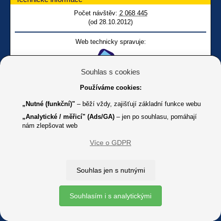
Počet návštěv:
2 068 445
(od 28.10.2012)
Web technicky spravuje:
Souhlas s cookies
Používáme cookies:
Web je hostován na serverech:
„Nutné (funkční)"
– běží vždy, zajišťují základní funkce webu
„Analytické / měřicí" (Ads/GA)
– jen po souhlasu, pomáhají
nám zlepšovat web
Více o GDPR
Souhlas jen s nutnými
Facebook SONS
Facebook sbírky Bílá pastelka
SONS
Online
Youtube SONS
Souhlasím i s analytickými
K jakémukoliv užití textů a obrázků uvedených na tomto serveru je
třeba souhlas provozovatele.