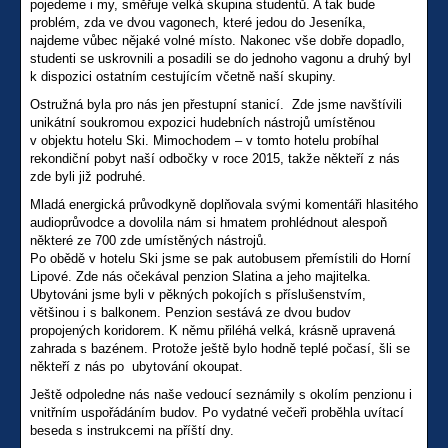
pojedeme i my, směřuje velká skupina studentů. A tak bude
problém, zda ve dvou vagonech, které jedou do Jeseníka,
najdeme vůbec nějaké volné místo. Nakonec vše dobře dopadlo,
studenti se uskrovnili a posadili se do jednoho vagonu a druhý byl
k dispozici ostatním cestujícím včetně naší skupiny.
Ostružná byla pro nás jen přestupní stanicí. Zde jsme navštívili
unikátní soukromou expozici hudebních nástrojů umístěnou
v objektu hotelu Ski. Mimochodem – v tomto hotelu probíhal
rekondiční pobyt naší odbočky v roce 2015, takže někteří z nás
zde byli již podruhé.
Mladá energická průvodkyně doplňovala svými komentáři hlasitého
audioprůvodce a dovolila nám si hmatem prohlédnout alespoň
některé ze 700 zde umístěných nástrojů.
Po obědě v hotelu Ski jsme se pak autobusem přemístili do Horní
Lipové. Zde nás očekával penzion Slatina a jeho majitelka.
Ubytováni jsme byli v pěkných pokojích s příslušenstvím,
většinou i s balkonem. Penzion sestává ze dvou budov
propojených koridorem. K němu přiléhá velká, krásně upravená
zahrada s bazénem. Protože ještě bylo hodně teplé počasí, šli se
někteří z nás po ubytování okoupat.
Ještě odpoledne nás naše vedoucí seznámily s okolím penzionu i
vnitřním uspořádáním budov. Po vydatné večeři proběhla uvítací
beseda s instrukcemi na příští dny.