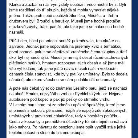
Klárka a Zuzka na nás vymyslely soutěžní vědomostní kvíz. Byli
jsme rozděleni do tří skupin, každá si mohla vymyslet nějaké
jméno. Takže proti sobě soutěžili Sluníčka, Měsíčci a třetím
družstvem byli Broučci a berušky. Museli jsme hodně protáčet
mozkové závity, trápit paměť, ale také jsme se nakonec i hodně
nasmáli.
Příští den, hned po snídani soutěž pokračovala, tentokráte na
zahradě. Jednak jsme odpovídali na písemný kvíz s tematikou
první pomoci, pak jsme ošetřovali zraněného člena skupiny a třetí
úkol byl nejnáročnější: Museli jsme najít deset různě uschovaných
plátěných pytlíků, hmatem rozpoznat jejich obsah a až jsme měli
vše vyhledáno, tak jsme ještě navíc museli našim vedoucím
oznámit čísla stanovišť, kde byly pytlíky umístěny. Bylo to docela
náročné, ale skoro všechno se nám podařilo dát dohromady.
A poté nás čekal výlet do známého Lesního baru, jenž se nachází
na úbočí Smrku, nejvyššího vrcholu Rychlebských hor. Nejprve
autobusem pod kopec a pak již pěšky do strmého vrchu.
V Lesním baru jsme si za odměnu opékali špekáčky, které jsme
si přinesli s sebou z penzionu, napili se nápojů zde zakoupených,
umístěných v provizorní chladničce, tedy v horském potůčku.
Cesta z kopce byla pro některé účastníky téměř stejně namáhavá
jako nahoru. Po návratu do penzionu jsme opět využili stále ještě
teplého počasí a šli se do bazénu okoupat.