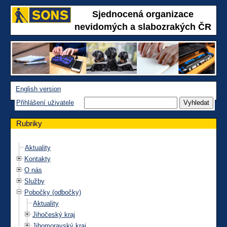
Sjednocená organizace
nevidomých a slabozrakých ČR
English version
Přihlášení uživatele
Rubriky
Aktuality
Kontakty
O nás
Služby
Pobočky (odbočky)
Aktuality
Jihočeský kraj
Jihomoravský kraj