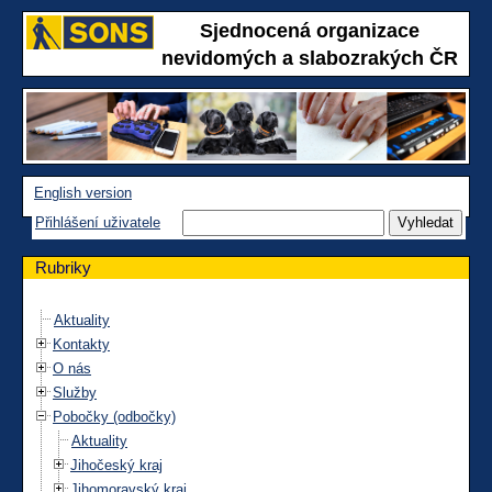
Sjednocená organizace
nevidomých a slabozrakých ČR
English version
Přihlášení uživatele
Rubriky
Aktuality
Kontakty
O nás
Služby
Pobočky (odbočky)
Aktuality
Jihočeský kraj
Jihomoravský kraj