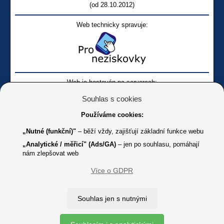
(od 28.10.2012)
Web technicky spravuje:
Web je hostován na serverech:
Souhlas s cookies
Používáme cookies:
„Nutné (funkční)"
– běží vždy, zajišťují základní funkce webu
„Analytické / měřicí" (Ads/GA)
– jen po souhlasu, pomáhají
nám zlepšovat web
Facebook SONS
Facebook sbírky Bílá pastelka
SONS
Více o GDPR
Online
Youtube SONS
K jakémukoliv užití textů a obrázků uvedených na tomto serveru je
Souhlas jen s nutnými
třeba souhlas provozovatele.
Copyright © 2012 - 2026 SONS ČR, z. s.