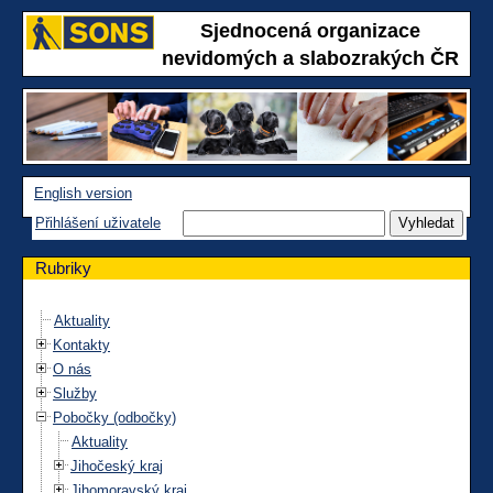
Sjednocená organizace
nevidomých a slabozrakých ČR
English version
Přihlášení uživatele
Rubriky
Aktuality
Kontakty
O nás
Služby
Pobočky (odbočky)
Aktuality
Jihočeský kraj
Jihomoravský kraj