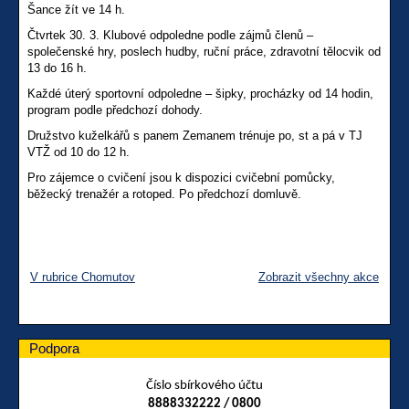
Šance žít ve 14 h.
Čtvrtek 30. 3. Klubové odpoledne podle zájmů členů –
společenské hry, poslech hudby, ruční práce, zdravotní tělocvik od
13 do 16 h.
Každé úterý sportovní odpoledne – šipky, procházky od 14 hodin,
program podle předchozí dohody.
Družstvo kuželkářů s panem Zemanem trénuje po, st a pá v TJ
VTŽ od 10 do 12 h.
Pro zájemce o cvičení jsou k dispozici cvičební pomůcky,
běžecký trenažér a rotoped. Po předchozí domluvě.
V rubrice Chomutov
Zobrazit všechny akce
Podpora
Číslo sbírkového účtu
8888332222 / 0800