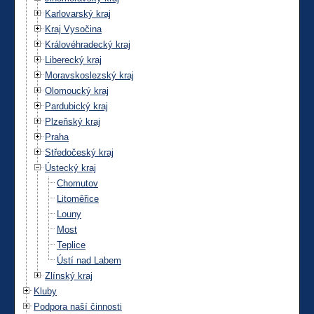
Karlovarský kraj
Kraj Vysočina
Královéhradecký kraj
Liberecký kraj
Moravskoslezský kraj
Olomoucký kraj
Pardubický kraj
Plzeňský kraj
Praha
Středočeský kraj
Ústecký kraj
Chomutov
Litoměřice
Louny
Most
Teplice
Ústí nad Labem
Zlínský kraj
Kluby
Podpora naší činnosti