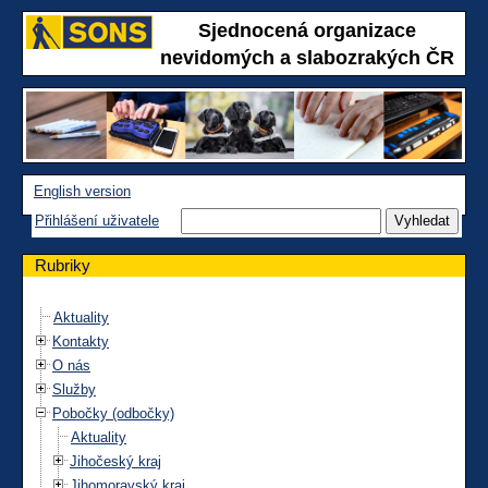
Sjednocená organizace
nevidomých a slabozrakých ČR
English version
Přihlášení uživatele
Rubriky
Aktuality
Kontakty
O nás
Služby
Pobočky (odbočky)
Aktuality
Jihočeský kraj
Jihomoravský kraj