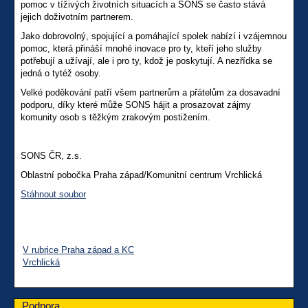
pomoc v tíživých životních situacích a SONS se často stává
jejich doživotním partnerem.
Jako dobrovolný, spojující a pomáhající spolek nabízí i vzájemnou
pomoc, která přináší mnohé inovace pro ty, kteří jeho služby
potřebují a užívají, ale i pro ty, kdož je poskytují. A nezřídka se
jedná o tytéž osoby.
Velké poděkování patří všem partnerům a přátelům za dosavadní
podporu, díky které může SONS hájit a prosazovat zájmy
komunity osob s těžkým zrakovým postižením.
SONS ČR, z.s.
Oblastní pobočka Praha západ/Komunitní centrum Vrchlická
Stáhnout soubor
V rubrice Praha západ a KC
Vrchlická
Podpora