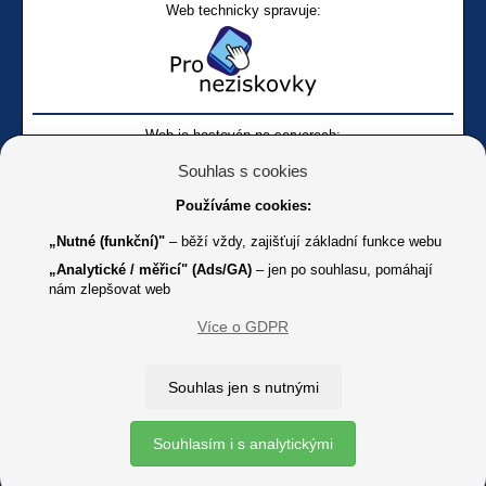
Web technicky spravuje:
Web je hostován na serverech:
Souhlas s cookies
Používáme cookies:
„Nutné (funkční)"
– běží vždy, zajišťují základní funkce webu
„Analytické / měřicí" (Ads/GA)
– jen po souhlasu, pomáhají
nám zlepšovat web
Facebook SONS
Facebook sbírky Bílá pastelka
SONS
Více o GDPR
Online
Youtube SONS
K jakémukoliv užití textů a obrázků uvedených na tomto serveru je
Souhlas jen s nutnými
třeba souhlas provozovatele.
Copyright © 2012 - 2026 SONS ČR, z. s.
Souhlasím i s analytickými
Ochrana osobních údajů (GDPR)