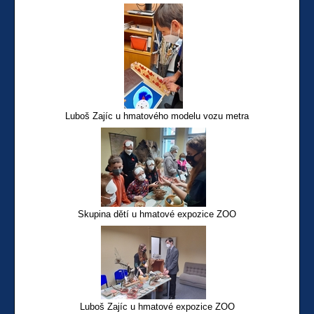
Luboš Zajíc u hmatového modelu vozu metra
Skupina dětí u hmatové expozice ZOO
Luboš Zajíc u hmatové expozice ZOO