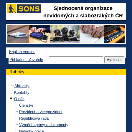
Sjednocená organizace
nevidomých a slabozrakých ČR
English version
Přihlášení uživatele
Rubriky
Aktuality
Kontakty
O nás
Členství
Prezident a viceprezident
Republiková rada
Výroční zprávy a dokumenty
Nabídky práce