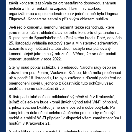
závěr koncertu zazpívala za orchestrálního doprovodu známou
melodii z filmu Tenkrát na západě. Hlavní iniciátorkou,
organizátorkou a spolumoderátorkou v jedné osobě byla Dagmar
Filgasová. Koncert se setkal s příznivým ohlasem publika.
Je-li řeč o koncertu, nemohu nezmínit těžké rozhodnutí, které
jsme museli učinit ohledně slavnostního koncertu chystaného na
3. prosinec do Španělského sálu Pražského hradu. Poté, co vláda
25. listopadu vyhlásila nouzový stav a Ministerstvo zdravotnictví
oznámilo svoji neúčast na této akci, nezbylo než plánovaný
koncert stejně jako minulý rok zrušit. Věřme, že se nám podaří
koncert uspořádat v roce 2022.
Stejný osud potkal schůzku s předsedou Národní rady osob se
zdravotním postižením, Václavem Krásou, která měla proběhnout
už v pondělí 8. listopadu, i ta byla zrušena z důvodů podezření na
onemocnění covid u jednoho z účastníků; tuto schůzku však
určitě stihneme uskutečnit dříve.
8. listopadu také došlo k odkládané výměně sítě v Krakovské,
jejímž důsledkem bude kromě jiných výhod také Wi-Fi připojení,
s jehož špatnou kvalitou jsme se v poslední době potýkali. Po
kompletním dokončení celého náročného procesu by mělo být
rychlé a stabilní Wi-Fi připojení k dispozici všem zaměstnancům i
hostům v Krakovské 21.
Sbírka Bílá pastelka, o jejíchž vrcholných dnech informoval