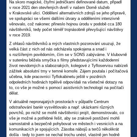
Na skoro magické, čtyřmi jedničkami definované datum, připadl
v roce 2021 den otevřených dveří v našem Domě služeb
v Krakovské ulici. Oddělení alternativních zdrojů se jeho přípravě,
ve spolupráci se všemi dalšími útvary a odděleními intenzivně
věnovalo, což nakonec přineslo hojnou úrodu v podobě cca 180
návštěvníků, tedy počet téměř trojnásobně převyšující návštěvy
v roce 2019.
Z ohlasů návštěvníků a mých vlastních pozorování usuzuji, že
velká část z nich od nás odcházela spokojena a snad i
s rozšířeným povědomím, čím se v SONS zabýváme. V klubovně
v suterénu běžela smyčka s filmy představujícími každodenní
život nevidomých a slabozrakých, kolegové z Tyfloservisu nabízeli
zážitek absolutní tmy v temné komoře. Zájem poutala i počítačová
učebna, kde pracovníci Tyflokabinetu ještě v pozdních
odpoledních hodinách trpělivě odpovídali na všetečné dotazy na
to, co vše je možné s pomocí asistivních technologií na počítači
dělat.
V aktuálně nepronajatých prostorách v půlpatře Centrum
odstraňování bariér vysvětlovalo a např. ukázkami různých
povrchů, po nichž se mohli návštěvníci projít, demonstrovalo, co
vše je možné a potřebné řešit, aby se zrakově postižení mohli
samostatně a bezpečně pohybovat ve městech i vesnicích a na
komunikacích je spojujících. Zásoba nábojů a terčů několikrát
došla - tedy to jsem se nechal trochu unést, vlastně jen hodně