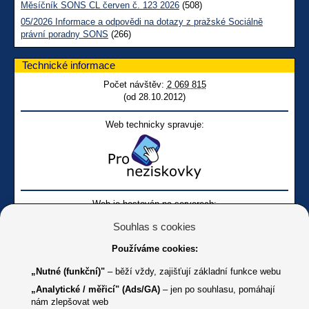
Měsíčník SONS CL červen č. 123 2026
(508)
05/2026 Informace a odpovědi na dotazy z pražské Sociálně
právní poradny SONS
(266)
Technické informace
Počet návštěv:
2 069 815
(od 28.10.2012)
Web technicky spravuje:
Web je hostován na serverech:
Souhlas s cookies
Používáme cookies:
„Nutné (funkční)"
– běží vždy, zajišťují základní funkce webu
„Analytické / měřicí" (Ads/GA)
– jen po souhlasu, pomáhají
nám zlepšovat web