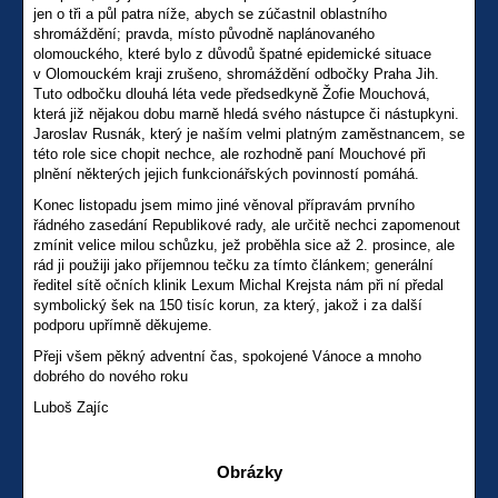
jen o tři a půl patra níže, abych se zúčastnil oblastního
shromáždění; pravda, místo původně naplánovaného
olomouckého, které bylo z důvodů špatné epidemické situace
v Olomouckém kraji zrušeno, shromáždění odbočky Praha Jih.
Tuto odbočku dlouhá léta vede předsedkyně Žofie Mouchová,
která již nějakou dobu marně hledá svého nástupce či nástupkyni.
Jaroslav Rusnák, který je naším velmi platným zaměstnancem, se
této role sice chopit nechce, ale rozhodně paní Mouchové při
plnění některých jejich funkcionářských povinností pomáhá.
Konec listopadu jsem mimo jiné věnoval přípravám prvního
řádného zasedání Republikové rady, ale určitě nechci zapomenout
zmínit velice milou schůzku, jež proběhla sice až 2. prosince, ale
rád ji použiji jako příjemnou tečku za tímto článkem; generální
ředitel sítě očních klinik Lexum Michal Krejsta nám při ní předal
symbolický šek na 150 tisíc korun, za který, jakož i za další
podporu upřímně děkujeme.
Přeji všem pěkný adventní čas, spokojené Vánoce a mnoho
dobrého do nového roku
Luboš Zajíc
Obrázky