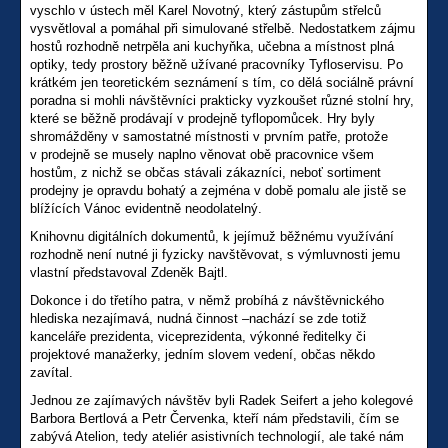
vyschlo v ústech měl Karel Novotný, který zástupům střelců
vysvětloval a pomáhal při simulované střelbě. Nedostatkem zájmu
hostů rozhodně netrpěla ani kuchyňka, učebna a místnost plná
optiky, tedy prostory běžně užívané pracovníky Tyfloservisu. Po
krátkém jen teoretickém seznámení s tím, co dělá sociálně právní
poradna si mohli návštěvníci prakticky vyzkoušet různé stolní hry,
které se běžně prodávají v prodejně tyflopomůcek. Hry byly
shromážděny v samostatné místnosti v prvním patře, protože
v prodejně se musely naplno věnovat obě pracovnice všem
hostům, z nichž se občas stávali zákazníci, neboť sortiment
prodejny je opravdu bohatý a zejména v době pomalu ale jistě se
blížících Vánoc evidentně neodolatelný.
Knihovnu digitálních dokumentů, k jejímuž běžnému využívání
rozhodně není nutné ji fyzicky navštěvovat, s výmluvnosti jemu
vlastní představoval Zdeněk Bajtl.
Dokonce i do třetího patra, v němž probíhá z návštěvnického
hlediska nezajímavá, nudná činnost –nachází se zde totiž
kanceláře prezidenta, viceprezidenta, výkonné ředitelky či
projektové manažerky, jedním slovem vedení, občas někdo
zavítal.
Jednou ze zajímavých návštěv byli Radek Seifert a jeho kolegové
Barbora Bertlová a Petr Červenka, kteří nám představili, čím se
zabývá Atelion, tedy ateliér asistivních technologií, ale také nám