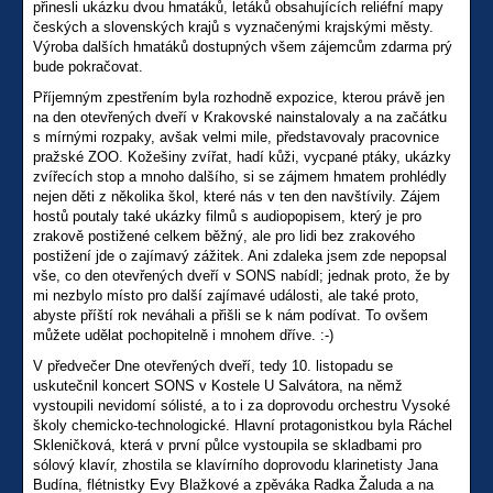
přinesli ukázku dvou hmatáků, letáků obsahujících reliéfní mapy
českých a slovenských krajů s vyznačenými krajskými městy.
Výroba dalších hmatáků dostupných všem zájemcům zdarma prý
bude pokračovat.
Příjemným zpestřením byla rozhodně expozice, kterou právě jen
na den otevřených dveří v Krakovské nainstalovaly a na začátku
s mírnými rozpaky, avšak velmi mile, představovaly pracovnice
pražské ZOO. Kožešiny zvířat, hadí kůži, vycpané ptáky, ukázky
zvířecích stop a mnoho dalšího, si se zájmem hmatem prohlédly
nejen děti z několika škol, které nás v ten den navštívily. Zájem
hostů poutaly také ukázky filmů s audiopopisem, který je pro
zrakově postižené celkem běžný, ale pro lidi bez zrakového
postižení jde o zajímavý zážitek. Ani zdaleka jsem zde nepopsal
vše, co den otevřených dveří v SONS nabídl; jednak proto, že by
mi nezbylo místo pro další zajímavé události, ale také proto,
abyste příští rok neváhali a přišli se k nám podívat. To ovšem
můžete udělat pochopitelně i mnohem dříve. :-)
V předvečer Dne otevřených dveří, tedy 10. listopadu se
uskutečnil koncert SONS v Kostele U Salvátora, na němž
vystoupili nevidomí sólisté, a to i za doprovodu orchestru Vysoké
školy chemicko-technologické. Hlavní protagonistkou byla Ráchel
Skleničková, která v první půlce vystoupila se skladbami pro
sólový klavír, zhostila se klavírního doprovodu klarinetisty Jana
Budína, flétnistky Evy Blažkové a zpěváka Radka Žaluda a na