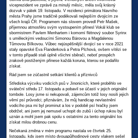
viceprezident ve zprávě za minulý měsíc, měla svůj krásný
dozvuk v pátek 19. listopadu. V rezidenci primátora hlavního
města Prahy jsme tradičně poděkovali nejlepším dvojicím ze
všech krajů ČR. Programem nás slovem provedl Petr Mašek,
příjemnou atmosféru svým vystoupením přinesl Vokál klub se
sbormistrem Pavlem Menhartem i komorní flétnový soubor Syrinx
s uměleckými vedoucími Simonou Bárovou a Magdalenou
Tůmovou Bílkovou. Vůbec nejúspěšnější dvojicí se v roce 2021
staly opavské Eva Flanderková a Petra Plchová, ovšem vítězi se
v tomto případě stali úplně všichni sběrači, neboť prospěch
zrakově postiženým přinese každá koruna, kterou se podařilo
získat.
Rád jsem se zúčastnil setkání klientů a příznivců
Střediska výcviku vodicích psů v Jinonicích, které proběhlo ve
sváteční středu 17. listopadu a pobavil se účastí v jejich originální
tombole. Losy jsme si nekupovali, zájemcům totiž losy nosili jejich
věrní psí průvodci; přiznávám, že můj handicap nevlastnění
vodicího psa mi byl prominut a los v podobě psí hračky jsem
obdržel; ani jsem jej nemusel uchopit do zubů i úchop rukou byl
uznán a mohl jsem pak spolu s ostatními za tento originální los
získat milou drobnou cenu.
Nečekaná změna v mém programu nastala ve čtvrtek 25.
listopadu, kdy jsem místo dvouapůlhodinové cesty vlakem sešel