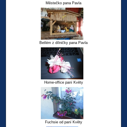
Městečko pana Pavla
Betlém z dílničky pana Pavla
Home-office paní Květy
Fuchsie od paní Květy