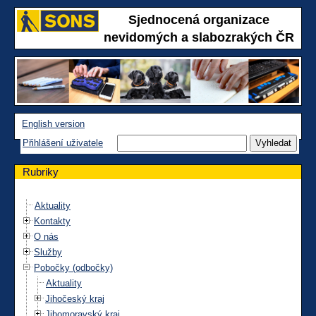
Sjednocená organizace
nevidomých a slabozrakých ČR
English version
Přihlášení uživatele
Rubriky
Aktuality
Kontakty
O nás
Služby
Pobočky (odbočky)
Aktuality
Jihočeský kraj
Jihomoravský kraj