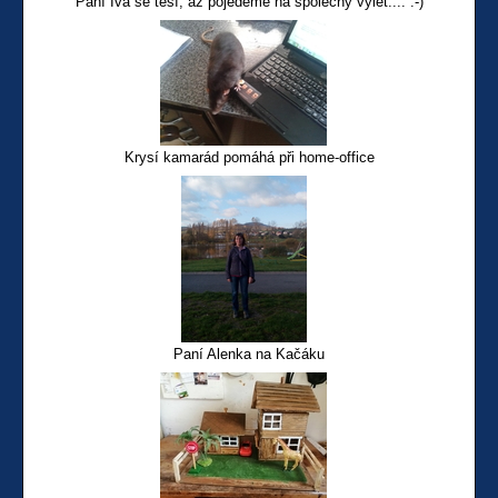
Paní Iva se těší, až pojedeme na společný výlet.... :-)
Krysí kamarád pomáhá při home-office
Paní Alenka na Kačáku