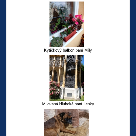
Kytičkový balkon paní Míly
Milovaná Hluboká paní Lenky