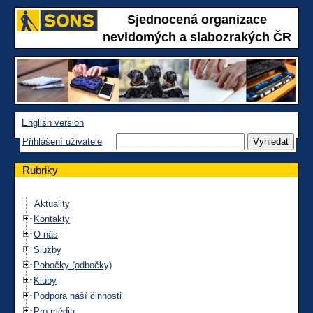
Sjednocená organizace
nevidomých a slabozrakých ČR
English version
Přihlášení uživatele
Rubriky
Aktuality
Kontakty
O nás
Služby
Pobočky (odbočky)
Kluby
Podpora naší činnosti
Pro média