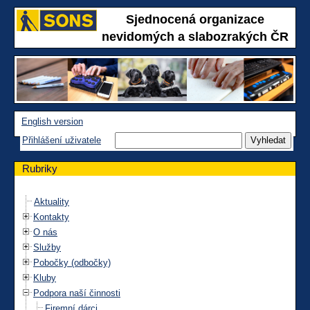
Sjednocená organizace
nevidomých a slabozrakých ČR
English version
Přihlášení uživatele
Rubriky
Aktuality
Kontakty
O nás
Služby
Pobočky (odbočky)
Kluby
Podpora naší činnosti
Firemní dárci