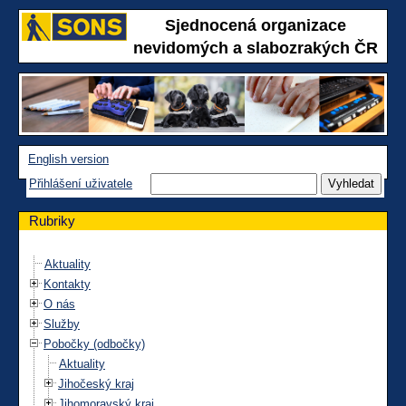
Sjednocená organizace
nevidomých a slabozrakých ČR
English version
Přihlášení uživatele
Rubriky
Aktuality
Kontakty
O nás
Služby
Pobočky (odbočky)
Aktuality
Jihočeský kraj
Jihomoravský kraj