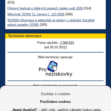
(615)
Filmový festival o lidských právech Jeden svět 2026
(514)
Měsíčník SONS CL červen č. 123 2026
(506)
05/2026 Informace a odpovědi na dotazy z pražské Sociálně
právní poradny SONS
(265)
Technické informace
Počet návštěv:
2 069 815
(od 28.10.2012)
Web technicky spravuje:
Web je hostován na serverech:
Souhlas s cookies
Používáme cookies:
„Nutné (funkční)"
– běží vždy, zajišťují základní funkce webu