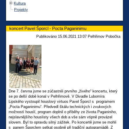
Kultura
Projekty
koncert Pavel Šporcl - Pocta Paganinimu
Publikováno 15.06.2021 13:07 Pelhřimov Pobočka
Dne 7. června jsme se zúčastnili prvního „živého“ koncertu, který
se po delší době konal v Pelhřimově. V Divadle Lubomíra
Lipského vystoupil houslový virtuos Pavel Šporcl s programem
„Pocta Paganinimu“. Předvedl škálu technických i zvukových
možností houslí, program doplnil o příběhy ze života Paganiniho,
nejslavnějšího houslisty všech dob a vše sám vtipně provázel
slovem. Byl to opravdu silný zážitek. Po koncertě jsme se mohli
s panem Šporclem setkat osobně při tradiční autogramiádě. Z