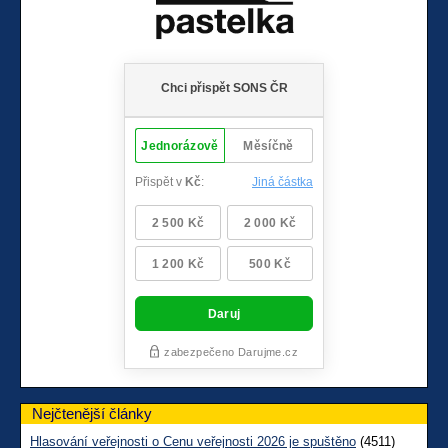
Nejčtenější články
Hlasování veřejnosti o Cenu veřejnosti 2026 je spuštěno
(4511)