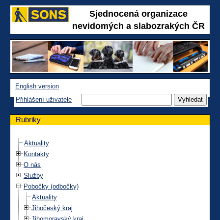
Sjednocená organizace
nevidomých a slabozrakých ČR
English version
Přihlášení uživatele
Rubriky
Aktuality
Kontakty
O nás
Služby
Pobočky (odbočky)
Aktuality
Jihočeský kraj
Jihomoravský kraj