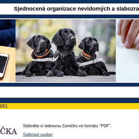
Sjednocená organizace nevidomých a slabozr
9/01
Stáhněte si lednovou Zorničku ve formátu "PDF".
Stáhnout soubor