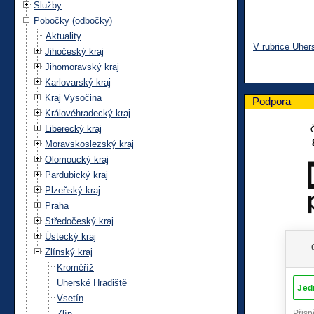
Služby
Pobočky (odbočky)
Aktuality
V rubrice Uher
Jihočeský kraj
Jihomoravský kraj
Karlovarský kraj
Kraj Vysočina
Podpora
Královéhradecký kraj
Liberecký kraj
Moravskoslezský kraj
Olomoucký kraj
Pardubický kraj
Plzeňský kraj
Praha
Středočeský kraj
Ústecký kraj
Zlínský kraj
Kroměříž
Uherské Hradiště
Vsetín
Zlín