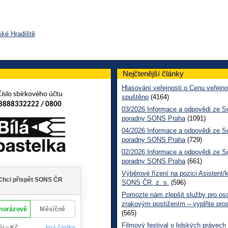
ské Hradiště
Nejčtenější články
Hlasování veřejnosti o Cenu veřejno
Číslo sbírkového účtu
spuštěno
(4164)
8888332222 / 0800
03/2026 Informace a odpovědi ze So
poradny SONS Praha
(1091)
04/2026 Informace a odpovědi ze So
poradny SONS Praha
(729)
02/2026 Informace a odpovědi ze So
poradny SONS Praha
(661)
Výběrové řízení na pozici Asistent/
SONS ČR, z. s.
(596)
Pomozte nám zlepšit služby pro os
zrakovým postižením – vyplňte pro
(565)
Filmový festival o lidských právech