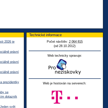
Technické informace
sti 2026 je
Počet návštěv:
2 064 815
(od 28.10.2012)
ciálně právní
Web technicky spravuje:
ciálně právní
ciálně právní
ka prezidentky
Web je hostován na serverech:
oby se
sím dotazník
 Jeden svět