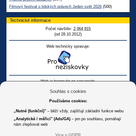
Filmový festival o lidských právech Jeden svět 2026
(500)
Technické informace
Počet návštěv:
2 064 815
(od 28.10.2012)
Web technicky spravuje:
Web je hostován na serverech:
Souhlas s cookies
Používáme cookies:
„Nutné (funkční)"
– běží vždy, zajišťují základní funkce webu
„Analytické / měřicí" (Ads/GA)
– jen po souhlasu, pomáhají
nám zlepšovat web
Facebook SONS
Facebook sbírky Bílá pastelka
SONS
Více o GDPR