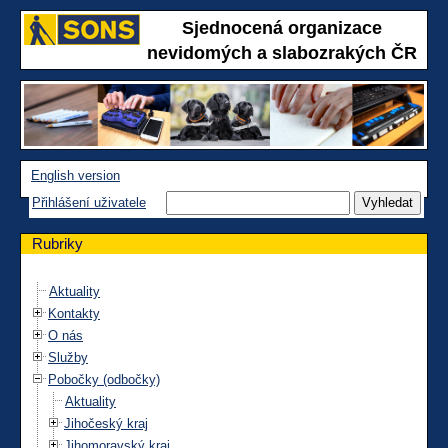
Sjednocená organizace
nevidomých a slabozrakých ČR
English version
Přihlášení uživatele
Rubriky
Aktuality
Kontakty
O nás
Služby
Pobočky (odbočky)
Aktuality
Jihočeský kraj
Jihomoravský kraj