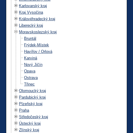
Karlovarský kraj
Kraj Vysočina
Královéhradecký kraj
Liberecký kraj
Moravskoslezský kraj
Bruntál
Frýdek-Místek
Havířov / Orlová
Karviná
Nový Jičín
Opava
Ostrava
Třinec
Olomoucký kraj
Pardubický kraj
Plzeňský kraj
Praha
Středočeský kraj
Ústecký kraj
Zlínský kraj