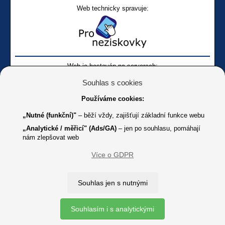
Web technicky spravuje:
Web je hostován na serverech:
Souhlas s cookies
Používáme cookies:
„Nutné (funkční)"
– běží vždy, zajišťují základní funkce webu
„Analytické / měřicí" (Ads/GA)
– jen po souhlasu, pomáhají
nám zlepšovat web
Facebook SONS
Facebook sbírky Bílá pastelka
SONS
Více o GDPR
Online
Youtube SONS
K jakémukoliv užití textů a obrázků uvedených na tomto serveru je
Souhlas jen s nutnými
třeba souhlas provozovatele.
Copyright © 2012 - 2026 SONS ČR, z. s.
Souhlasím i s analytickými
Ochrana osobních údajů (GDPR)