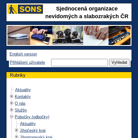
Sjednocená organizace
nevidomých a slabozrakých ČR
English version
Přihlášení uživatele
Rubriky
Aktuality
Kontakty
O nás
Služby
Pobočky (odbočky)
Aktuality
Jihočeský kraj
Jihomoravský kraj