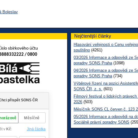
á Boleslav
Nejčtenější články
Hlasování veřejnosti o Cenu veřejno
Číslo sbírkového účtu
spuštěno
(4261)
8888332222 / 0800
03/2026 Informace a odpovědi ze So
poradny SONS Praha
(1098)
04/2026 Informace a odpovědi ze So
poradny SONS Praha
(734)
Výběrové řízení na pozici Asistent/
SONS ČR, z. s.
(601)
Filmový festival o lidských právech
2026
(503)
Měsíčník SONS CL červen č. 123 
05/2026 Informace a odpovědi na d
Sociálně právní poradny SONS
(255