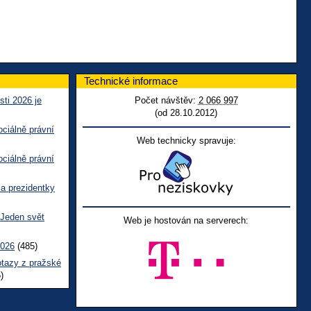
Technické informace
sti 2026 je
Počet návštěv:
2 066 997
(od 28.10.2012)
ciálně právní
Web technicky spravuje:
ciálně právní
ka prezidentky
 Jeden svět
Web je hostován na serverech:
2026
(485)
otazy z pražské
)