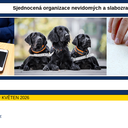
Sjednocená organizace nevidomých a slabozr
 KVĚTEN 2026
r