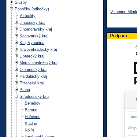
Služby
Pobočky (odbočky)
V rubrice Mlad
Aktuality
Jihočeský kraj
Jihomoravský kraj
Podpora
Karlovarský kraj
Kraj Vysočina
Královéhradecký kraj
Liberecký kraj
Moravskoslezský kraj
Olomoucký kraj
Pardubický kraj
Plzeňský kraj
Praha
Středočeský kraj
Benešov
Beroun
Hořovice
Kladno
Kolín
Lysá nad Labem