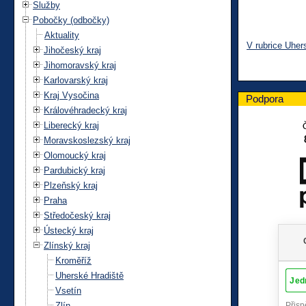
Služby
Pobočky (odbočky)
Aktuality
V rubrice Uher
Jihočeský kraj
Jihomoravský kraj
Karlovarský kraj
Kraj Vysočina
Podpora
Královéhradecký kraj
Liberecký kraj
Moravskoslezský kraj
Olomoucký kraj
Pardubický kraj
Plzeňský kraj
Praha
Středočeský kraj
Ústecký kraj
Zlínský kraj
Kroměříž
Uherské Hradiště
Vsetín
Zlín