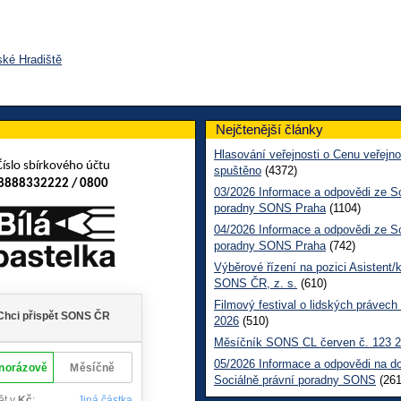
ské Hradiště
Nejčtenější články
Hlasování veřejnosti o Cenu veřejno
Číslo sbírkového účtu
spuštěno
(4372)
8888332222 / 0800
03/2026 Informace a odpovědi ze So
poradny SONS Praha
(1104)
04/2026 Informace a odpovědi ze So
poradny SONS Praha
(742)
Výběrové řízení na pozici Asistent/
SONS ČR, z. s.
(610)
Filmový festival o lidských právech
2026
(510)
Měsíčník SONS CL červen č. 123 
05/2026 Informace a odpovědi na d
Sociálně právní poradny SONS
(261