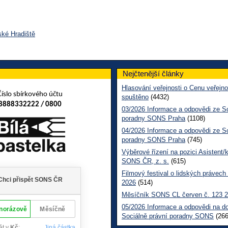
ské Hradiště
Nejčtenější články
Hlasování veřejnosti o Cenu veřejno
Číslo sbírkového účtu
spuštěno
(4432)
8888332222 / 0800
03/2026 Informace a odpovědi ze So
poradny SONS Praha
(1108)
04/2026 Informace a odpovědi ze So
poradny SONS Praha
(745)
Výběrové řízení na pozici Asistent/
SONS ČR, z. s.
(615)
Filmový festival o lidských právech
2026
(514)
Měsíčník SONS CL červen č. 123 
05/2026 Informace a odpovědi na d
Sociálně právní poradny SONS
(266