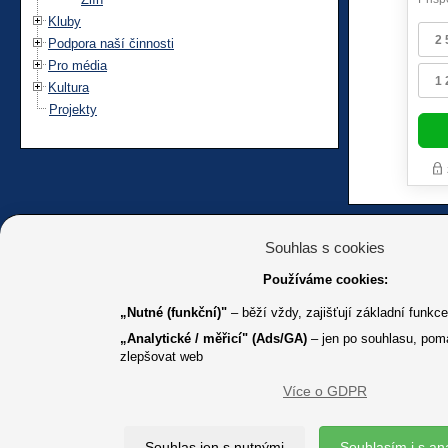
Kluby
Podpora naší činnosti
Pro média
Kultura
Projekty
Souhlas s cookies
Používáme cookies:
K jakémuk
„Nutné (funkční)"
– běží vždy, zajišťují základní funkc
„Analytické / měřicí" (Ads/GA)
– jen po souhlasu, pom
zlepšovat web
Více o GDPR
Souhlas jen s nutnými
Souhlasím i s an