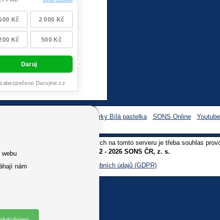
Facebook SONS
Facebook sbírky Bílá pastelka
SONS Online
Youtub
oliv užití textů a obrázků uvedených na tomto serveru je třeba souhlas prov
Copyright © 2012 - 2026 SONS ČR, z. s.
e webu
Ochrana osobních údajů (GDPR)
áhají nám
alytickými