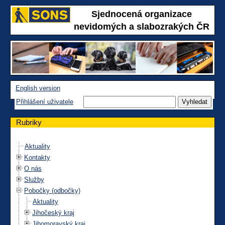
Sjednocená organizace
nevidomých a slabozrakých ČR
English version
Přihlášení uživatele
Rubriky
Aktuality
Kontakty
O nás
Služby
Pobočky (odbočky)
Aktuality
Jihočeský kraj
Jihomoravský kraj