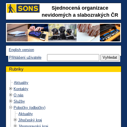
Sjednocená organizace
nevidomých a slabozrakých ČR
English version
Přihlášení uživatele
Rubriky
Aktuality
Kontakty
O nás
Služby
Pobočky (odbočky)
Aktuality
Jihočeský kraj
Jihomoravský kraj