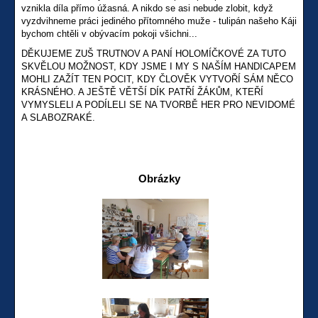
vznikla díla přímo úžasná. A nikdo se asi nebude zlobit, když
vyzdvihneme práci jediného přítomného muže - tulipán našeho Káji
bychom chtěli v obývacím pokoji všichni...
DĚKUJEME ZUŠ TRUTNOV A PANÍ HOLOMÍČKOVÉ ZA TUTO
SKVĚLOU MOŽNOST, KDY JSME I MY S NAŠÍM HANDICAPEM
MOHLI ZAŽÍT TEN POCIT, KDY ČLOVĚK VYTVOŘÍ SÁM NĚCO
KRÁSNÉHO. A JEŠTĚ VĚTŠÍ DÍK PATŘÍ ŽÁKŮM, KTEŘÍ
VYMYSLELI A PODÍLELI SE NA TVORBĚ HER PRO NEVIDOMÉ
A SLABOZRAKÉ.
Obrázky