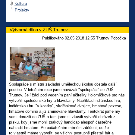
Kultura
Projekty
Výtvarná dílna v ZUŠ Trutnov
Publikováno 02.05.2018 12:55 Trutnov Pobočka
Spolupráce s místní základní uměleckou školou dostala další
podobu. V letošním roce jsme navázali "spolupráci" se ZUŠ
Trutnov. Její žáci pod vedením paní učitelky Holomíčkové pro nás
vytvořili společenské hry a hlavolamy. Například indiánskou hru,
indiánskou hru "v kostky", skořápkové dvojice, hmatové pexeso,
hmatové domino a již zmiňované hlavolamy. Tentokrát jsme my
sami dorazili do ZUŠ a tam jsme si zkusili vytvořit obrázek z
písku, kdy jsme mohli zrakový handicap alespoň částečně
nahradit hmatem. Po počátečním mírném zděšení, co že
to vlastně máme vytvořit, se všichni postupně přestali bát a