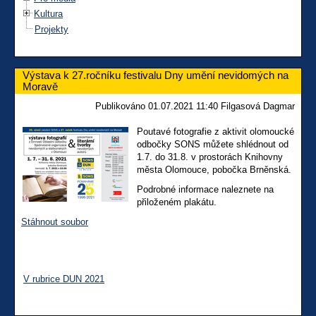
Kultura
Projekty
Výstava k 27.ročníku festivalu Dny umění nevidomých na
Moravě
Publikováno 01.07.2021 11:40 Filgasová Dagmar
Poutavé fotografie z aktivit olomoucké
odbočky SONS můžete shlédnout od
1.7. do 31.8. v prostorách Knihovny
města Olomouce, pobočka Brněnská.
Podrobné informace naleznete na
přiloženém plakátu.
Stáhnout soubor
V rubrice DUN 2021