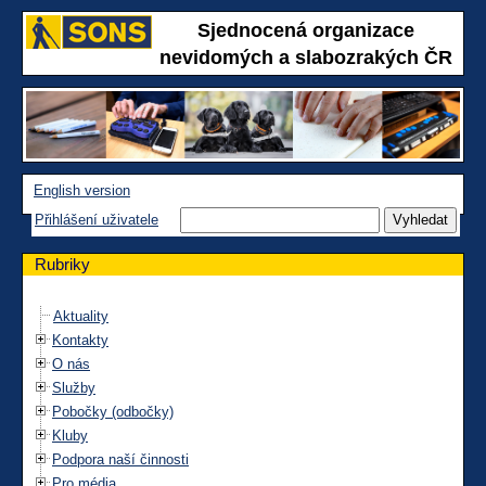
Sjednocená organizace
nevidomých a slabozrakých ČR
English version
Přihlášení uživatele
Rubriky
Aktuality
Kontakty
O nás
Služby
Pobočky (odbočky)
Kluby
Podpora naší činnosti
Pro média