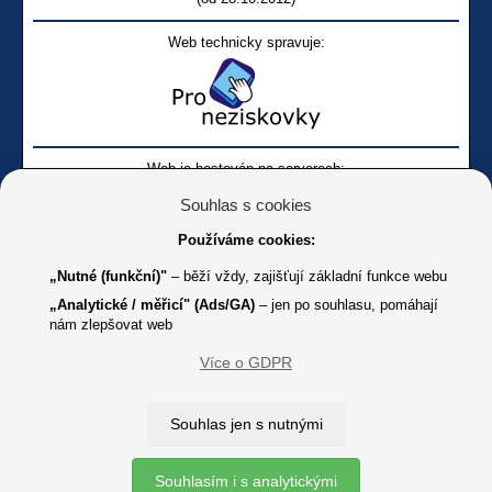
Web technicky spravuje:
Web je hostován na serverech:
Souhlas s cookies
Používáme cookies:
„Nutné (funkční)"
– běží vždy, zajišťují základní funkce webu
„Analytické / měřicí" (Ads/GA)
– jen po souhlasu, pomáhají
nám zlepšovat web
Facebook SONS
Facebook sbírky Bílá pastelka
SONS
Více o GDPR
Online
Youtube SONS
K jakémukoliv užití textů a obrázků uvedených na tomto serveru je
Souhlas jen s nutnými
třeba souhlas provozovatele.
Copyright © 2012 - 2026 SONS ČR, z. s.
Souhlasím i s analytickými
Ochrana osobních údajů (GDPR)