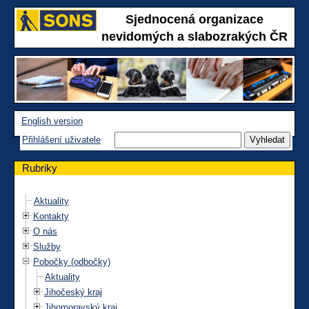
Sjednocená organizace
nevidomých a slabozrakých ČR
English version
Přihlášení uživatele
Rubriky
Aktuality
Kontakty
O nás
Služby
Pobočky (odbočky)
Aktuality
Jihočeský kraj
Jihomoravský kraj