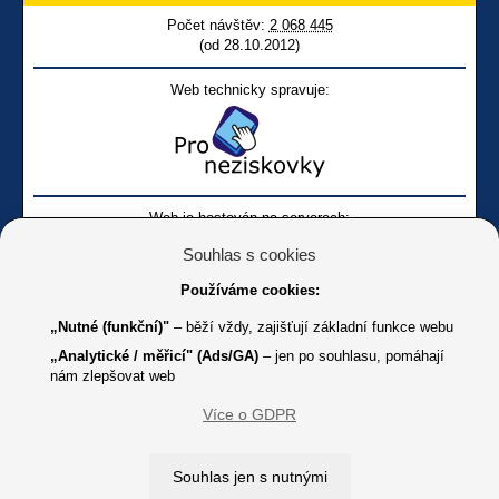
Počet návštěv:
2 068 445
(od 28.10.2012)
Web technicky spravuje:
Web je hostován na serverech:
Souhlas s cookies
Používáme cookies:
„Nutné (funkční)"
– běží vždy, zajišťují základní funkce webu
„Analytické / měřicí" (Ads/GA)
– jen po souhlasu, pomáhají
nám zlepšovat web
Facebook SONS
Facebook sbírky Bílá pastelka
SONS
Více o GDPR
Online
Youtube SONS
K jakémukoliv užití textů a obrázků uvedených na tomto serveru je
Souhlas jen s nutnými
třeba souhlas provozovatele.