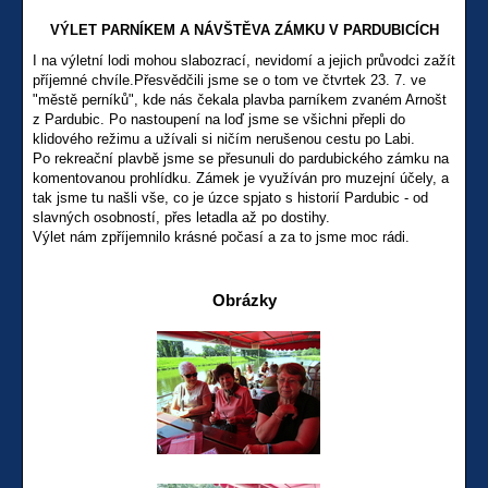
VÝLET PARNÍKEM A NÁVŠTĚVA ZÁMKU V PARDUBICÍCH
I na výletní lodi mohou slabozrací, nevidomí a jejich průvodci zažít
příjemné chvíle.Přesvědčili jsme se o tom ve čtvrtek 23. 7. ve
"městě perníků", kde nás čekala plavba parníkem zvaném Arnošt
z Pardubic. Po nastoupení na loď jsme se všichni přepli do
klidového režimu a užívali si ničím nerušenou cestu po Labi.
Po rekreační plavbě jsme se přesunuli do pardubického zámku na
komentovanou prohlídku. Zámek je využíván pro muzejní účely, a
tak jsme tu našli vše, co je úzce spjato s historií Pardubic - od
slavných osobností, přes letadla až po dostihy.
Výlet nám zpříjemnilo krásné počasí a za to jsme moc rádi.
Obrázky