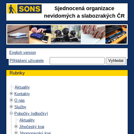
Sjednocená organizace
nevidomých a slabozrakých ČR
English version
Přihlášení uživatele
Rubriky
Aktuality
Kontakty
O nás
Služby
Pobočky (odbočky)
Aktuality
Jihočeský kraj
Jihomoravský kraj