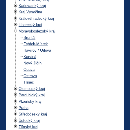
Karlovarský kraj
Kraj Vysočina
Královéhradecký kraj
Liberecký kraj
Moravskoslezský kraj
Bruntál
Frýdek-Místek
Havířov / Orlová
Karviná
Nový Jičín
Opava
Ostrava
Třinec
Olomoucký kraj
Pardubický kraj
Plzeňský kraj
Praha
Středočeský kraj
Ústecký kraj
Zlínský kraj