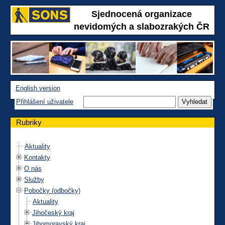
Sjednocená organizace
nevidomých a slabozrakých ČR
English version
Přihlášení uživatele
Rubriky
Aktuality
Kontakty
O nás
Služby
Pobočky (odbočky)
Aktuality
Jihočeský kraj
Jihomoravský kraj