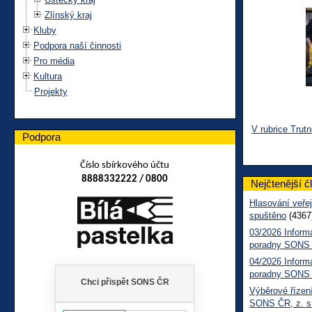
Zlínský kraj
Kluby
Podpora naší činnosti
Pro média
Kultura
Projekty
V rubrice Trut
Podpora
Číslo sbírkového účtu
8888332222 / 0800
Nejčtenější č
Hlasování veřej
spuštěno
(4367
03/2026 Inform
poradny SONS
04/2026 Inform
poradny SONS
Výběrové řízení
SONS ČR, z. s