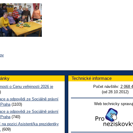
nov
lánky
Technické informace
nosti o Cenu veřejnosti 2026 je
Počet návštěv:
2 068 
)
(od 28.10.2012)
ace a odpovědi ze Sociálně právní
Web technicky spravuj
 Praha
(1103)
ace a odpovědi ze Sociálně právní
 Praha
(740)
 na pozici Asistent/ka prezidentky
.
(609)