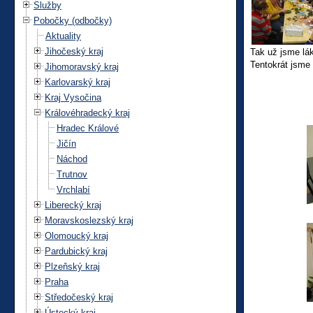
Služby
Pobočky (odbočky)
Aktuality
Jihočeský kraj
Tak už jsme lák
Tentokrát jsme 
Jihomoravský kraj
Karlovarský kraj
Kraj Vysočina
Královéhradecký kraj
Hradec Králové
Jičín
Náchod
Trutnov
Vrchlabí
Liberecký kraj
Moravskoslezský kraj
Olomoucký kraj
Pardubický kraj
Plzeňský kraj
Praha
Středočeský kraj
Ústecký kraj