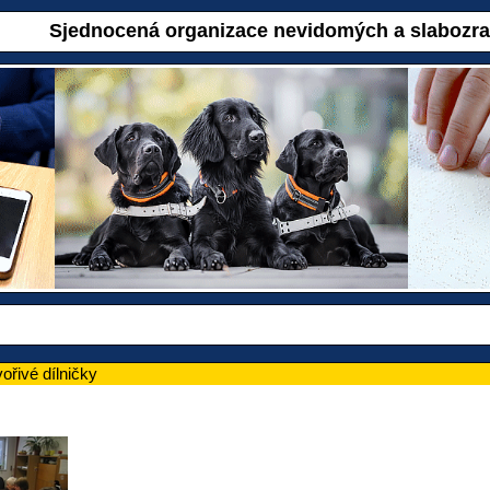
Sjednocená organizace nevidomých a slabozr
vořivé dílničky