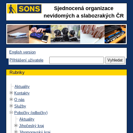
Sjednocená organizace
nevidomých a slabozrakých ČR
English version
Přihlášení uživatele
Rubriky
Aktuality
Kontakty
O nás
Služby
Pobočky (odbočky)
Aktuality
Jihočeský kraj
Jihomoravský kraj