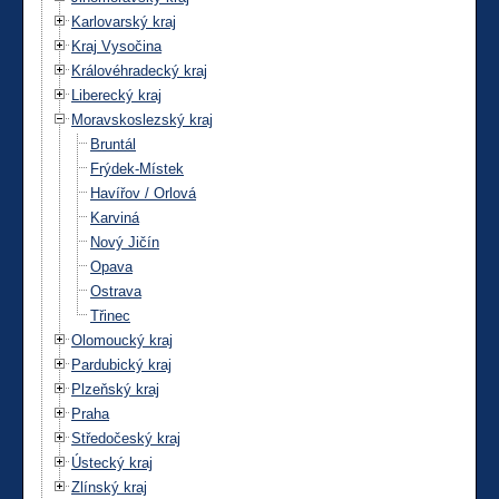
Karlovarský kraj
Kraj Vysočina
Královéhradecký kraj
Liberecký kraj
Moravskoslezský kraj
Bruntál
Frýdek-Místek
Havířov / Orlová
Karviná
Nový Jičín
Opava
Ostrava
Třinec
Olomoucký kraj
Pardubický kraj
Plzeňský kraj
Praha
Středočeský kraj
Ústecký kraj
Zlínský kraj