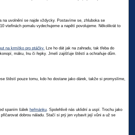
ka na uvolnění se najde vždycky. Postavíme se, zhluboka se
10 vteřinách pomalu vydechujeme a napětí povolujeme. Několikrát to
t na krmítko pro ptáčky.
Lze ho dát jak na zahradu, tak třeba do
nopí, máku, lnu či řepky. Jmelí zajišťuje štěstí a ochraňuje dům.
ese štěstí pouze tomu, kdo ho dostane jako dárek, takže si promyslíme,
před spaním šálek
heřmánku
. Spolehlivě nás uklidní a uspí. Trochu jako
řičarovat dobrou náladu. Stačí si prý jen vybavit její vůni a už se