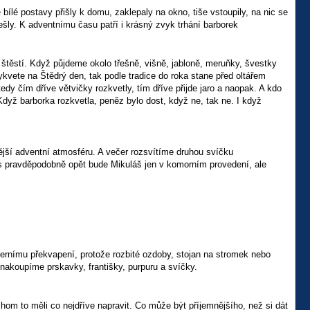
bílé postavy přišly k domu, zaklepaly na okno, tiše vstoupily, na nic se
šly. K adventnímu času patří i krásný zvyk trhání barborek
ěstí. Když půjdeme okolo třešně, višně, jabloně, meruňky, švestky
 vykvete na Štědrý den, tak podle tradice do roka stane před oltářem
tedy čím dříve větvičky rozkvetly, tím dříve přijde jaro a naopak. A kdo
dyž barborka rozkvetla, peněz bylo dost, když ne, tak ne. I když
ější adventní atmosféru. A večer rozsvítíme druhou svíčku
s pravděpodobně opět bude Mikuláš jen v komorním provedení, ale
rnímu překvapení, protože rozbité ozdoby, stojan na stromek nebo
nakoupíme prskavky, františky, purpuru a svíčky.
ychom to měli co nejdříve napravit. Co může být příjemnějšího, než si dát