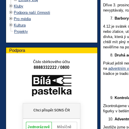
Dříve 3. prosin
Kluby
nevyptávaly, ro
Podpora naší činnosti
Barbory
Pro média
Kultura
4.12.je svátek
Projekty
nebo zlatice, 
dívka, která ji
chtěl mít plný 
nevěříme na po
Podpora
Druhá a
Číslo sbírkového účtu
Pokud ještě n
8888332222 / 0800
na
adventním v
tradice je trad
Kontrol
Zkontrolujeme 
figurky v betlé
Adventní
Jestliže jsme s