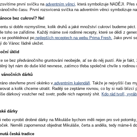
ozsvítíme první svíčku na
adventním věnci,
která symbolizuje NADĚJI. Přes d
vánočního času. První rozsvícená svíčka na adventním věnci symbolizuje na
ánoce bez cukroví? Ne!
entu si dobře rozmyslíme, kolik druhů a jaké množství cukroví budeme péct.
le toho se zařídíme. Každý máme své rodinné recepty, které se dědí z gener
 se poohlédnout po
nejlepších receptech na webu Prima Fresh.
Jako první s
jí do Vánoc řádně uležet.
oční úklid
e se bez předvánočního gruntování neobejde, ať se do něj pustí. Ale je fakt
ěný byt nám do duše klid nevnese, zatímco třeba společné chvíle s rodinou 
vánočních dárků
 ráno otevřeme první okénko v
adventním kalendáři
. Takže je nejvyšší čas m
rovat a kolik chceme utratit. Raději se zeptáme rovnou, co by si naši blízc
íše dárkový voutcher než svetr, podle nich naprostý shit.
Kdo rád tvoří, vyráb
ské dárky
i nebo vyrobit drobné dárky na Mikuláše bychom měli nejen pro své potomky, 
eček. Neměli zapomenout objednat Mikuláše, čerta a anděla, tedy máme-li 
utá česká tradice