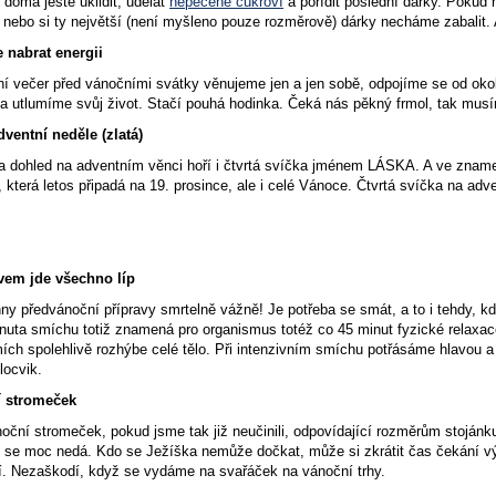
doma ještě uklidit, udělat
nepečené cukroví
a pořídit poslední dárky. Pokud 
y nebo si ty největší (není myšleno pouze rozměrově) dárky necháme zabalit.
 nabrat energii
í večer před vánočními svátky věnujeme jen a jen sobě, odpojíme se od okoln
a utlumíme svůj život. Stačí pouhá hodinka. Čeká nás pěkný frmol, tak musím
dventní neděle (zlatá)
a dohled na adventním věnci hoří i čtvrtá svíčka jménem LÁSKA. A ve znamení
, která letos připadá na 19. prosince, ale i celé Vánoce. Čtvrtá svíčka na a
em jde všechno líp
y předvánoční přípravy smrtelně vážně! Je potřeba se smát, a to i tehdy, k
uta smíchu totiž znamená pro organismus totéž co 45 minut fyzické relaxace.
Smích spolehlivě rozhýbe celé tělo. Při intenzivním smíchu potřásáme hlavou
locvik.
 stromeček
oční stromeček, pokud jsme tak již neučinili, odpovídající rozměrům stoján
se moc nedá. Kdo se Ježíška nemůže dočkat, může si zkrátit čas čekání vý
í. Nezaškodí, když se vydáme na svařáček na vánoční trhy.