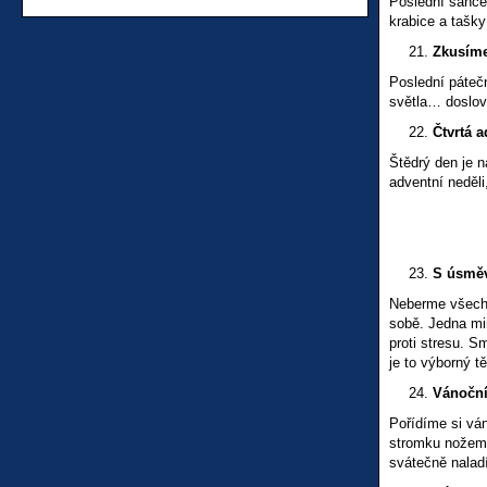
Poslední šance 
krabice a tašk
Zkusíme
Poslední pátečn
světla… doslov
Čtvrtá a
Štědrý den je n
adventní neděli
S úsměv
Neberme všechn
sobě. Jedna min
proti stresu. 
je to výborný tě
Vánoční
Pořídíme si ván
stromku nožem 
svátečně nalad