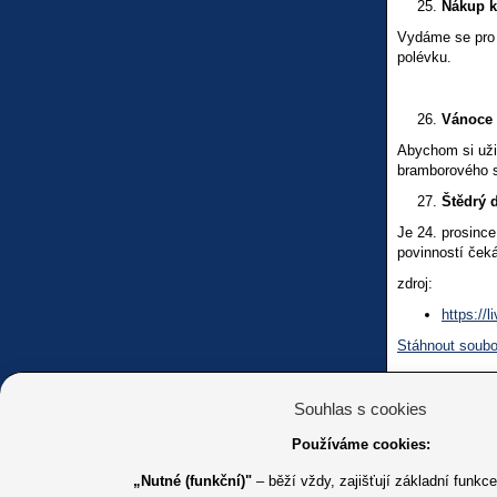
Nákup k
Vydáme se pro 
polévku.
Vánoce 
Abychom si uži
bramborového s
Štědrý 
Je 24. prosinc
povinností ček
zdroj:
https://
Stáhnout soubo
Souhlas s cookies
V rubrice Plze
Používáme cookies:
„Nutné (funkční)"
– běží vždy, zajišťují základní funkc