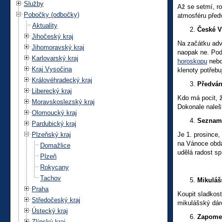
Služby
Až se setmí, r
Pobočky (odbočky)
atmosféru před
Aktuality
České V
Jihočeský kraj
Na začátku adv
Jihomoravský kraj
naopak ne. Pod
Karlovarský kraj
horoskopu
nebo
Kraj Vysočina
klenoty potřebu
Královéhradecký kraj
Předván
Liberecký kraj
Kdo má pocit, ž
Moravskoslezský kraj
Dokonale nalešt
Olomoucký kraj
Seznam 
Pardubický kraj
Plzeňský kraj
Je 1. prosince,
na Vánoce obda
Domažlice
udělá radost sp
Plzeň
Rokycany
Tachov
Mikuláš
Praha
Koupit sladkost
Středočeský kraj
mikulášský dár
Ústecký kraj
Zapomen
Zlínský kraj