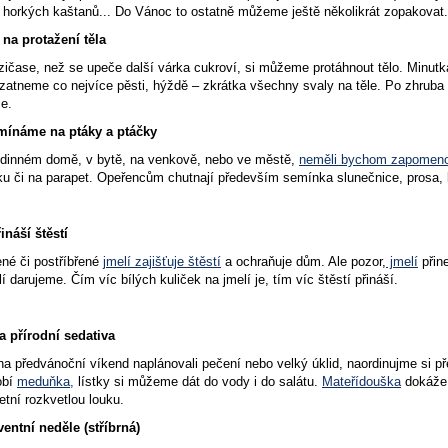
 horkých kaštanů... Do Vánoc to ostatně můžeme ještě několikrát zopakovat.
na protažení těla
zičase, než se upeče další várka cukroví, si můžeme protáhnout tělo. Minut
atneme co nejvíce pěsti, hýždě – zkrátka všechny svaly na těle. Po zhruba 
e.
ínáme na ptáky a ptáčky
odinném domě, v bytě, na venkově, nebo ve městě,
neměli bychom zapomenou
 či na parapet. Opeřencům chutnají především semínka slunečnice, prosa, ko
ináší štěstí
ené či postříbřené
jmelí zajišťuje štěstí
a ochraňuje dům. Ale pozor,
jmelí
přin
í darujeme. Čím víc bílých kuliček na jmelí je, tím víc štěstí přináší.
a přírodní sedativa
na předvánoční víkend naplánovali pečení nebo velký úklid, naordinujme si 
obí
meduňka,
lístky si můžeme dát do vody i do salátu.
Mateřídouška
dokáže p
tní rozkvetlou louku.
ventní neděle (stříbrná)