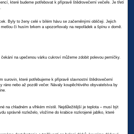
ncí, které budeme potřebovat k přípravě štědrovečerní večeře. Je třetí
.
cek. Byly to ženy celé v bílém hávu se začerněnými obličeji. Jejich
m, metlou či husím brkem a upozorňovaly na nepořádek a špínu v domě.
em čekání na upečenou várku cukroví můžeme zdobit polevou perníčky.
m surovin, které potřebujeme k přípravě slavnostní štědrovečerní
rzy ráno nebo až pozdě večer. Návaly koupěchtivého obyvatelstva by
ine.
 na chladném a vlhkém místě. Nejdůležitější je teplota – musí být
du správně rozleželo, vložíme do krabice rozkrojené jablko, které