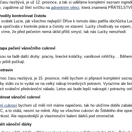
su nezbývá, je už 12. prosince, a tak si uděláme kompletní seznam ingredie
, zapálíme už třetí svíčku na
adventním věnci
, která znamená PŘÁTELSTVÍ
hodily kontrolovat čistotu
í svátek Lucie, jak všechno nejlepší! Dříve k tomuto datu patřila obchůzka Lu
 spočívala v kontrole práce a čistoty ve stavení. Lucky chodívaly se srpe
víme, že před pečením nemá úklid příliš smysl, tak nás Lucky nerozhodí.
tapa pečení vánočního cukroví
jsou na řadě další druhy: pracny, linecké koláčky, vanilkové rohlíčky… Běh
 ještě počkají.
otravin
oc času nezbývá, je 15. prosince, měli bychom si připravit kompletní sezna
by stálo za to vydat se na velký nákup trvanlivých potravin. Vyrazíme ale b
t sváteční předvánoční náladu. Letos asi bude lepší nakoupit i potraviny onl
adovat vánoční cukroví
í cukroví
bychom už měli mít máme napečeno, tak ho uložíme dobře zabalené
C, a to stálá, nesmí se měnit. Aby se všechno cukroví do Štědrého dne oprav
hkost. Ale nejosobnější je vlastnoruční balení dárků pod stromeček
alit vánoční dárky