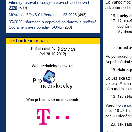
Do Vánoc moc ča
Filmový festival o lidských právech Jeden svět
adventní neděle
2026
(509)
Měsíčník SONS CL červen č. 123 2026
(493)
Lucky c
12. slav
05/2026 Informace a odpovědi na dotazy z pražské
obchůzka
Sociálně právní poradny SONS
(260)
My dnes 
Technické informace
Druhá e
Počet návštěv:
2 068 445
(od 28.10.2012)
Po perníčcích 
Nepečené druhy
Web technicky spravuje:
Nákup p
Do Ježíška už m
večeře. Možná 
nám mohly zkazi
Jak skl
Web je hostován na serverech:
Všechno
vánočn
mezi 10 až 15 °
pečivu předá vl
Jak zab