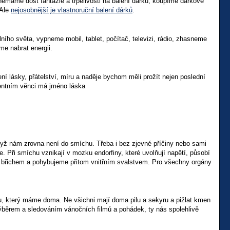
nemáme dost fantazie a trpělivosti na balení dárků, koupíme dárkové
 Ale
nejosobnější je vlastnoruční balení dárků
.
ího světa, vypneme mobil, tablet, počítač, televizi, rádio, zhasneme
e nabrat energii.
 lásky, přátelství, míru a naděje bychom měli prožít nejen poslední
dventním věnci má jméno láska
dyž nám zrovna není do smíchu. Třeba i bez zjevné příčiny nebo sami
 Při smíchu vznikají v mozku endorfiny, které uvolňují napětí, působí
 a břichem a pohybujeme přitom vnitřním svalstvem. Pro všechny orgány
ku, který máme doma. Ne všichni mají doma pilu a sekyru a pižlat kmen
běrem a sledováním vánočních filmů a pohádek, ty nás spolehlivě