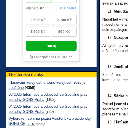
svařák a sáček
Minutka 
Například v me
nadechneme a z
celé zopakujem
Nezapom
Ať bydlíme v r
městského parku
Jmelí př
Nejčtenější články
Zelené, pozlac
komu letos jmel
Hlasování veřejnosti o Cenu veřejnosti 2026 je
spuštěno
(4358)
03/2026 Informace a odpovědi ze Sociálně právní
Sázka n
poradny SONS Praha
(1103)
Pokud jsme si 
04/2026 Informace a odpovědi ze Sociálně právní
sedativum půs
poradny SONS Praha
(739)
přeneseme na le
Výběrové řízení na pozici Asistent/ka prezidentky
Třetí ad
SONS ČR, z. s.
(606)