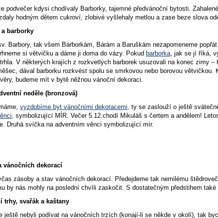
ce podvečer kdysi chodívaly Barborky, tajemné předvánoční bytosti. Zahalené 
zdaly hodným dětem cukroví, zlobivé vyšlehaly metlou a zase beze slova ode
 a barborky
 sv. Barbory, tak všem Barborkám, Bárám a Baruškám nezapomeneme popřát št
utrhneme si větvičku a dáme ji doma do vázy. Pokud
barborka
, jak se jí říká,
 utrhla. V některých krajích z rozkvetlých barborek usuzovali na konec zimy – 
měšec, dával barborku rozkvést spolu se smrkovou nebo borovou větvičkou. K
věry, budeme mít v bytě něžnou vánoční dekoraci.
dventní neděle (bronzová)
emáme,
vyzdobíme byt vánočními dekoracemi,
ty se zaslouží o ještě svátečn
ěnci,
symbolizující MÍR. Večer 5.12.chodí Mikuláš s čertem a andělem! Leto
ice. Druhá svíčka na adventním věnci symbolizující mír.
a vánočních dekorací
včas zásoby a stav vánočních dekorací. Předejdeme tak nemilému štědroveče
mu by nás mohly na poslední chvíli zaskočit. S dostatečným předstihem také 
 trhy, svařák a kaštany
e ještě nebyli podívat na vánočních trzích (konají-li se někde v okolí), tak b