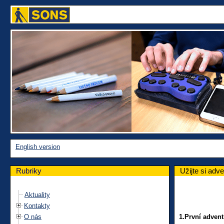
English version
Rubriky
Užijte si adv
Aktuality
Kontakty
O nás
1.
První advent