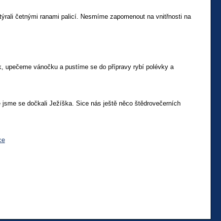
ýrali četnými ranami palicí. Nesmíme zapomenout na vnitřnosti na
k, upečeme vánočku a pustíme se do přípravy rybí polévky a
 jsme se dočkali Ježíška. Sice nás ještě něco štědrovečerních
ce