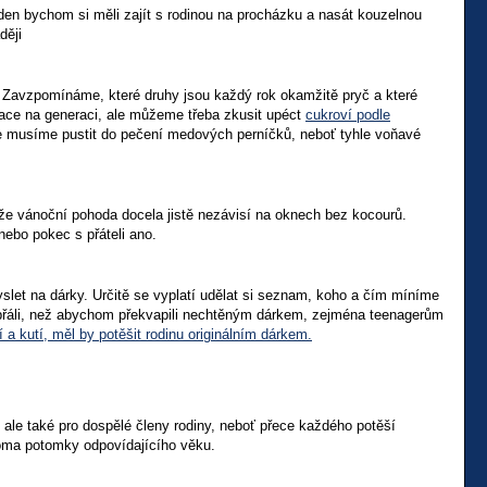
en bychom si měli zajít s rodinou na procházku a nasát kouzelnou
ději
 Zavzpomínáme, které druhy jsou každý rok okamžitě pryč a které
ace na generaci, ale můžeme třeba zkusit upéct
cukroví podle
e musíme pustit do pečení medových perníčků, neboť tyhle voňavé
, že vánoční pohoda docela jistě nezávisí na oknech bez kocourů.
nebo pokec s přáteli ano.
yslet na dárky. Určitě se vyplatí udělat si seznam, koho a čím míníme
í přáli, než abychom překvapili nechtěným dárkem, zejména teenagerům
í a kutí, měl by potěšit rodinu originálním dárkem.
ale také pro dospělé členy rodiny, neboť přece každého potěší
doma potomky odpovídajícího věku.