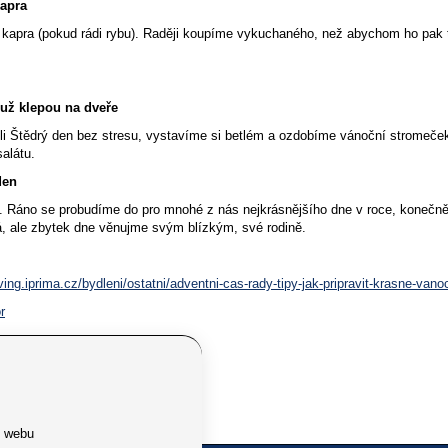
apra
kapra (pokud rádi rybu). Raději koupíme vykuchaného, než abychom ho pak t
už klepou na dveře
li Štědrý den bez stresu, vystavíme si betlém a ozdobíme vánoční stromeče
alátu.
den
e. Ráno se probudíme do pro mnohé z nás nejkrásnějšího dne v roce, konečně
á, ale zbytek dne věnujme svým blízkým, své rodině.
living.iprima.cz/bydleni/ostatni/adventni-cas-rady-tipy-jak-pripravit-krasne-vano
r
ň
e webu