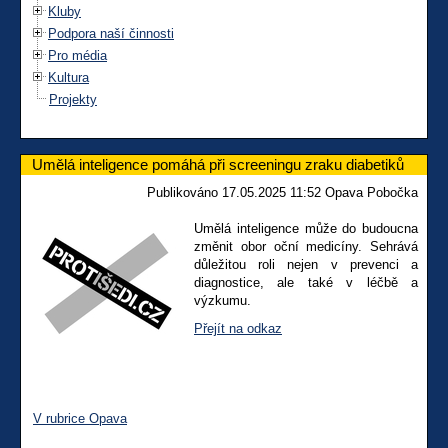
Kluby
Podpora naší činnosti
Pro média
Kultura
Projekty
Umělá inteligence pomáhá při screeningu zraku diabetiků
Publikováno 17.05.2025 11:52 Opava Pobočka
Umělá inteligence může do budoucna
změnit obor oční medicíny. Sehrává
důležitou roli nejen v prevenci a
diagnostice, ale také v léčbě a
výzkumu.
Přejít na odkaz
V rubrice Opava