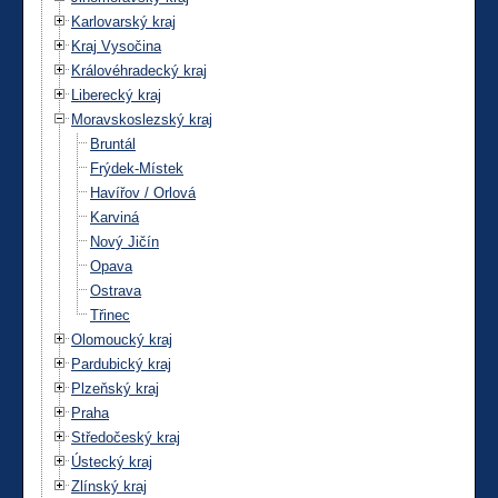
Karlovarský kraj
Kraj Vysočina
Královéhradecký kraj
Liberecký kraj
Moravskoslezský kraj
Bruntál
Frýdek-Místek
Havířov / Orlová
Karviná
Nový Jičín
Opava
Ostrava
Třinec
Olomoucký kraj
Pardubický kraj
Plzeňský kraj
Praha
Středočeský kraj
Ústecký kraj
Zlínský kraj