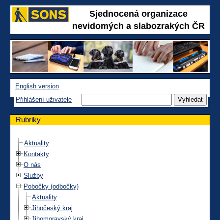
Sjednocená organizace
nevidomých a slabozrakých ČR
English version
Přihlášení uživatele
Rubriky
Aktuality
Kontakty
O nás
Služby
Pobočky (odbočky)
Aktuality
Jihočeský kraj
Jihomoravský kraj