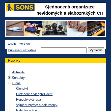
Sjednocená organizace
nevidomých a slabozrakých ČR
English version
Přihlášení uživatele
Rubriky
Aktuality
Kontakty
O nás
Členství
Prezident a viceprezident
Republiková rada
Výroční zprávy a dokumenty
Nabídky práce