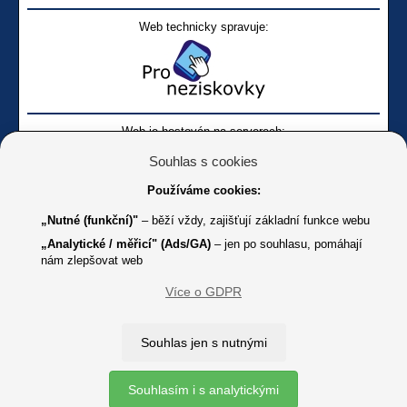
Web technicky spravuje:
Web je hostován na serverech:
Souhlas s cookies
Používáme cookies:
„Nutné (funkční)"
– běží vždy, zajišťují základní funkce webu
„Analytické / měřicí" (Ads/GA)
– jen po souhlasu, pomáhají
nám zlepšovat web
Facebook SONS
Facebook sbírky Bílá pastelka
SONS
Více o GDPR
Online
Youtube SONS
K jakémukoliv užití textů a obrázků uvedených na tomto serveru je
Souhlas jen s nutnými
třeba souhlas provozovatele.
Copyright © 2012 - 2026 SONS ČR, z. s.
Souhlasím i s analytickými
Ochrana osobních údajů (GDPR)