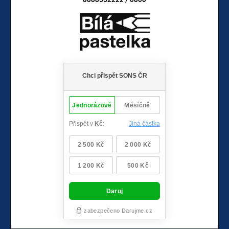
8888332222 / 0800