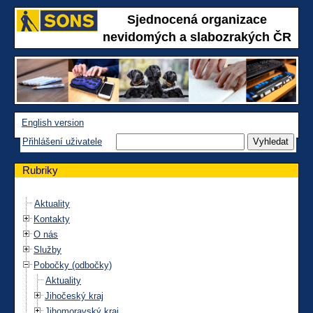
Sjednocená organizace
nevidomých a slabozrakých ČR
English version
Přihlášení uživatele
Rubriky
Aktuality
Kontakty
O nás
Služby
Pobočky (odbočky)
Aktuality
Jihočeský kraj
Jihomoravský kraj