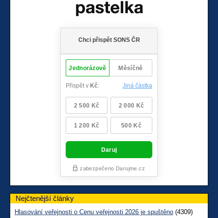
Nejčtenější články
Hlasování veřejnosti o Cenu veřejnosti 2026 je spuštěno
(4309)