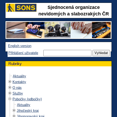
Sjednocená organizace
nevidomých a slabozrakých ČR
English version
Přihlášení uživatele
Rubriky
Aktuality
Kontakty
O nás
Služby
Pobočky (odbočky)
Aktuality
Jihočeský kraj
Jihomoravský kraj