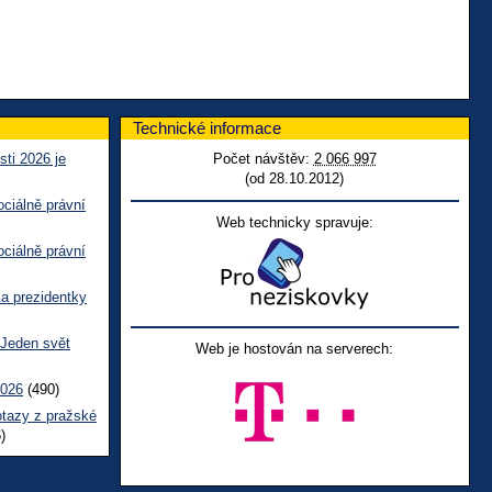
Technické informace
sti 2026 je
Počet návštěv:
2 066 997
(od 28.10.2012)
ciálně právní
Web technicky spravuje:
ciálně právní
ka prezidentky
 Jeden svět
Web je hostován na serverech:
2026
(490)
otazy z pražské
)