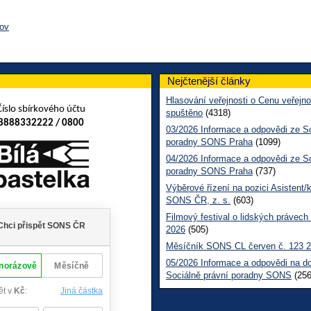
nov
Nejčtenější články
Hlasování veřejnosti o Cenu veřejno
Číslo sbírkového účtu
spuštěno
(4318)
8888332222 / 0800
03/2026 Informace a odpovědi ze So
poradny SONS Praha
(1099)
04/2026 Informace a odpovědi ze So
poradny SONS Praha
(737)
Výběrové řízení na pozici Asistent/
SONS ČR, z. s.
(603)
Filmový festival o lidských právech
2026
(505)
Měsíčník SONS CL červen č. 123 
05/2026 Informace a odpovědi na d
Sociálně právní poradny SONS
(256