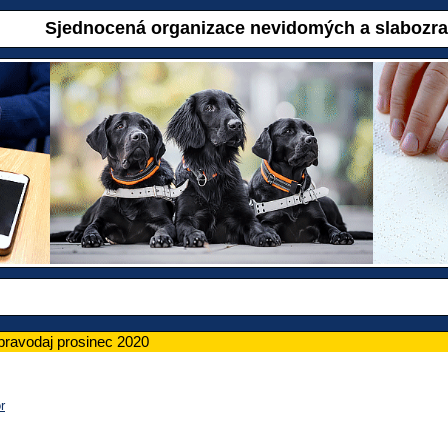
Sjednocená organizace nevidomých a slabozr
pravodaj prosinec 2020
r