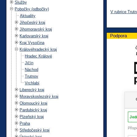
Služby
Pobočky (odbočky)
V rubrice Trut
Aktuality
Jihočeský kraj
Jihomoravský kraj
Podpora
Karlovarský kraj
Kraj Vysočina
Královéhradecký kraj
Hradec Králové
Jičín
Náchod
Trutnov
Vrchlabí
Liberecký kraj
Moravskoslezský kraj
Olomoucký kraj
Pardubický kraj
Plzeňský kraj
Praha
Středočeský kraj
Ústecký kraj