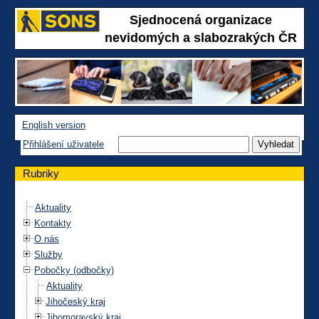
Sjednocená organizace
nevidomých a slabozrakých ČR
English version
Přihlášení uživatele
Rubriky
Aktuality
Kontakty
O nás
Služby
Pobočky (odbočky)
Aktuality
Jihočeský kraj
Jihomoravský kraj