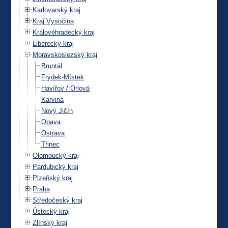
Karlovarský kraj
Kraj Vysočina
Královéhradecký kraj
Liberecký kraj
Moravskoslezský kraj
Bruntál
Frýdek-Místek
Havířov / Orlová
Karviná
Nový Jičín
Opava
Ostrava
Třinec
Olomoucký kraj
Pardubický kraj
Plzeňský kraj
Praha
Středočeský kraj
Ústecký kraj
Zlínský kraj