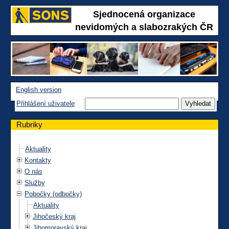
Sjednocená organizace
nevidomých a slabozrakých ČR
English version
Přihlášení uživatele
Rubriky
Aktuality
Kontakty
O nás
Služby
Pobočky (odbočky)
Aktuality
Jihočeský kraj
Jihomoravský kraj