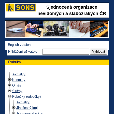
Sjednocená organizace
nevidomých a slabozrakých ČR
English version
Přihlášení uživatele
Rubriky
Aktuality
Kontakty
O nás
Služby
Pobočky (odbočky)
Aktuality
Jihočeský kraj
Jihomoravský kraj