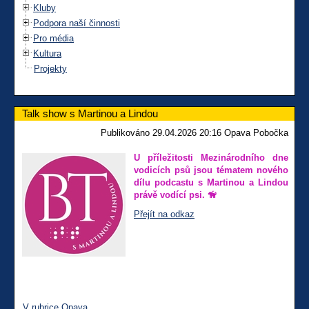
Kluby
Podpora naší činnosti
Pro média
Kultura
Projekty
Talk show s Martinou a Lindou
Publikováno 29.04.2026 20:16 Opava Pobočka
U příležitosti Mezinárodního dne
vodicích psů jsou tématem nového
dílu podcastu s Martinou a Lindou
právě vodící psi. 🦮
Přejít na odkaz
V rubrice Opava