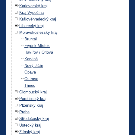
Karlovarský kraj
Kraj Vysočina
Královéhradecký kraj
Liberecký kraj
Moravskoslezský kraj
Bruntál
Frýdek-Místek
Havířov / Orlová
Karviná
Nový Jičín
Opava
Ostrava
Třinec
Olomoucký kraj
Pardubický kraj
Plzeňský kraj
Praha
Středočeský kraj
Ústecký kraj
Zlínský kraj