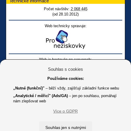
Technické informace
Počet návštěv:
2 068 445
(od 28.10.2012)
Web technicky spravuje:
Web je hostován na serverech:
Souhlas s cookies
Používáme cookies:
„Nutné (funkční)"
– běží vždy, zajišťují základní funkce webu
„Analytické / měřicí" (Ads/GA)
– jen po souhlasu, pomáhají
nám zlepšovat web
Facebook SONS
Facebook sbírky Bílá pastelka
SONS
Více o GDPR
Online
Youtube SONS
K jakémukoliv užití textů a obrázků uvedených na tomto serveru je
Souhlas jen s nutnými