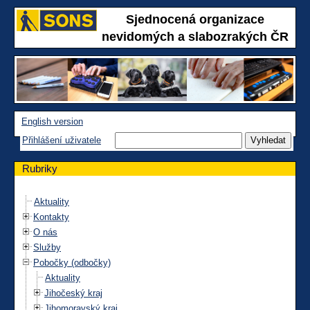
Sjednocená organizace
nevidomých a slabozrakých ČR
English version
Přihlášení uživatele
Rubriky
Aktuality
Kontakty
O nás
Služby
Pobočky (odbočky)
Aktuality
Jihočeský kraj
Jihomoravský kraj