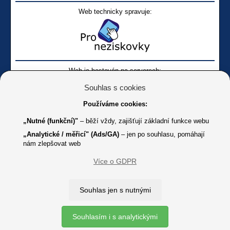
Web technicky spravuje:
Web je hostován na serverech:
Souhlas s cookies
Používáme cookies:
„Nutné (funkční)"
– běží vždy, zajišťují základní funkce webu
„Analytické / měřicí" (Ads/GA)
– jen po souhlasu, pomáhají
nám zlepšovat web
Facebook SONS
Facebook sbírky Bílá pastelka
SONS
Více o GDPR
Online
Youtube SONS
K jakémukoliv užití textů a obrázků uvedených na tomto serveru je
Souhlas jen s nutnými
třeba souhlas provozovatele.
Copyright © 2012 - 2026 SONS ČR, z. s.
Souhlasím i s analytickými
Ochrana osobních údajů (GDPR)