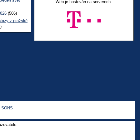
 Jeden svět
Web je hostován na serverech:
2026
(506)
otazy z pražské
)
e SONS
ozovatele.