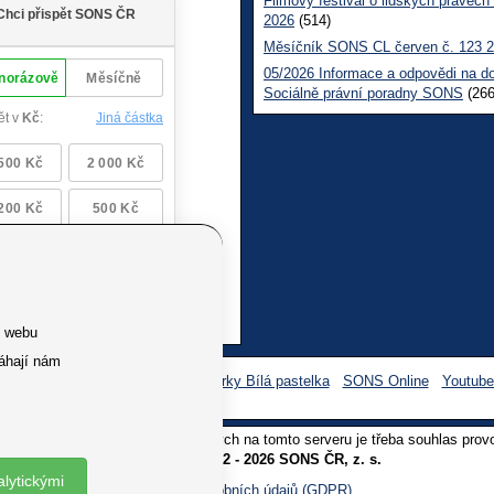
Filmový festival o lidských právech
2026
(514)
Měsíčník SONS CL červen č. 123 
05/2026 Informace a odpovědi na d
Sociálně právní poradny SONS
(266
e webu
áhají nám
Facebook SONS
Facebook sbírky Bílá pastelka
SONS Online
Youtub
oliv užití textů a obrázků uvedených na tomto serveru je třeba souhlas prov
Copyright © 2012 - 2026 SONS ČR, z. s.
alytickými
Ochrana osobních údajů (GDPR)