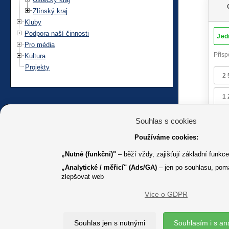
Zlínský kraj
Kluby
Podpora naší činnosti
Pro média
Kultura
Projekty
Souhlas s cookies
Používáme cookies:
„Nutné (funkční)"
– běží vždy, zajišťují základní funkc
„Analytické / měřicí" (Ads/GA)
– jen po souhlasu, pom
zlepšovat web
Více o GDPR
K jakémuk
Souhlas jen s nutnými
Souhlasím i s an