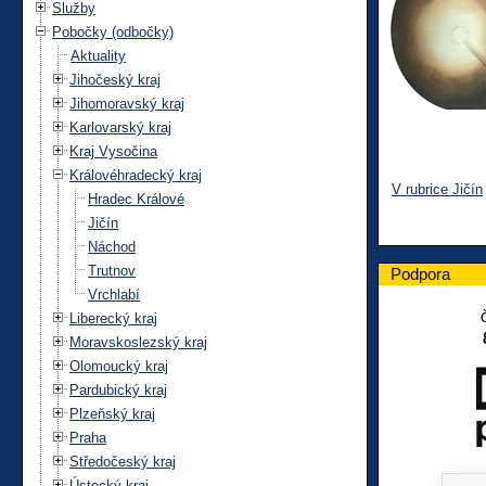
Služby
Pobočky (odbočky)
Aktuality
Jihočeský kraj
Jihomoravský kraj
Karlovarský kraj
Kraj Vysočina
Královéhradecký kraj
V rubrice Jičín
Hradec Králové
Jičín
Náchod
Trutnov
Podpora
Vrchlabí
Liberecký kraj
Moravskoslezský kraj
Olomoucký kraj
Pardubický kraj
Plzeňský kraj
Praha
Středočeský kraj
Ústecký kraj