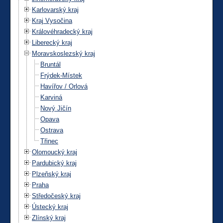
Karlovarský kraj
Kraj Vysočina
Královéhradecký kraj
Liberecký kraj
Moravskoslezský kraj
Bruntál
Frýdek-Místek
Havířov / Orlová
Karviná
Nový Jičín
Opava
Ostrava
Třinec
Olomoucký kraj
Pardubický kraj
Plzeňský kraj
Praha
Středočeský kraj
Ústecký kraj
Zlínský kraj