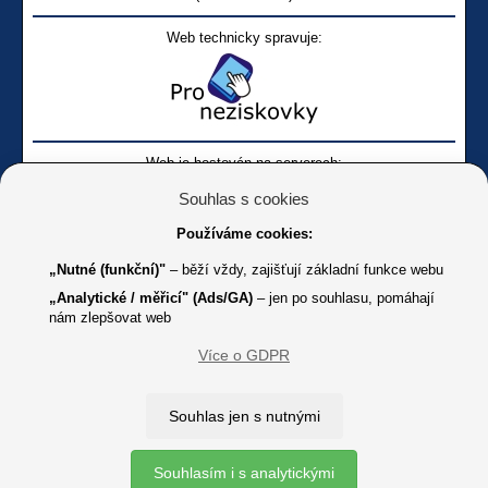
Web technicky spravuje:
Web je hostován na serverech:
Souhlas s cookies
Používáme cookies:
„Nutné (funkční)"
– běží vždy, zajišťují základní funkce webu
„Analytické / měřicí" (Ads/GA)
– jen po souhlasu, pomáhají
nám zlepšovat web
Facebook SONS
Facebook sbírky Bílá pastelka
SONS
Více o GDPR
Online
Youtube SONS
K jakémukoliv užití textů a obrázků uvedených na tomto serveru je
Souhlas jen s nutnými
třeba souhlas provozovatele.
Copyright © 2012 - 2026 SONS ČR, z. s.
Souhlasím i s analytickými
Ochrana osobních údajů (GDPR)