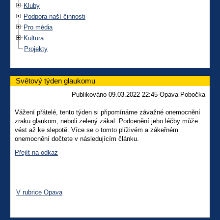
Kluby
Podpora naší činnosti
Pro média
Kultura
Projekty
Světový týden glaukomu
Publikováno 09.03.2022 22:45 Opava Pobočka
Vážení přátelé, tento týden si připomínáme závažné onemocnění
zraku glaukom, neboli zelený zákal. Podcenění jeho léčby může
vést až ke slepotě. Více se o tomto plíživém a zákeřném
onemocnění dočtete v následujícím článku.
Přejít na odkaz
V rubrice Opava