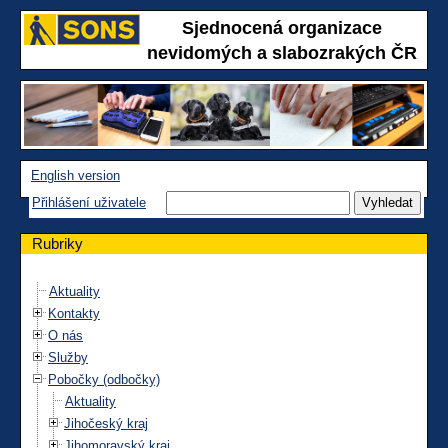
Sjednocená organizace
nevidomých a slabozrakých ČR
English version
Přihlášení uživatele
Rubriky
Aktuality
Kontakty
O nás
Služby
Pobočky (odbočky)
Aktuality
Jihočeský kraj
Jihomoravský kraj