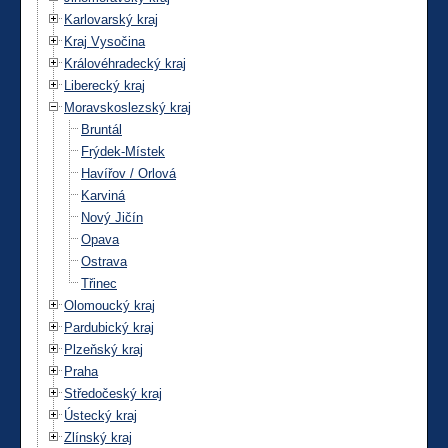
Karlovarský kraj
Kraj Vysočina
Královéhradecký kraj
Liberecký kraj
Moravskoslezský kraj
Bruntál
Frýdek-Místek
Havířov / Orlová
Karviná
Nový Jičín
Opava
Ostrava
Třinec
Olomoucký kraj
Pardubický kraj
Plzeňský kraj
Praha
Středočeský kraj
Ústecký kraj
Zlínský kraj