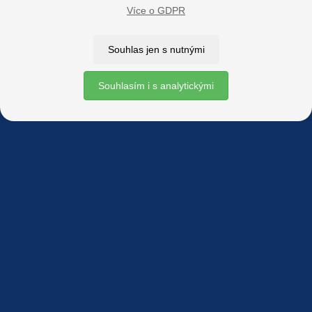
Více o GDPR
Web technicky spravuje:
Souhlas jen s nutnými
Souhlasím i s analytickými
Web je hostován na serverech:
Facebook SONS
Facebook sbírky Bílá pastelka
SONS
Online
Youtube SONS
K jakémukoliv užití textů a obrázků uvedených na tomto serveru je
třeba souhlas provozovatele.
Copyright © 2012 - 2026 SONS ČR, z. s.
Ochrana osobních údajů (GDPR)