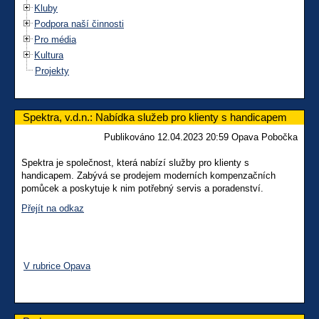
Kluby
Podpora naší činnosti
Pro média
Kultura
Projekty
Spektra, v.d.n.: Nabídka služeb pro klienty s handicapem
Publikováno 12.04.2023 20:59 Opava Pobočka
Spektra je společnost, která nabízí služby pro klienty s
handicapem. Zabývá se prodejem moderních kompenzačních
pomůcek a poskytuje k nim potřebný servis a poradenství.
Přejít na odkaz
V rubrice Opava