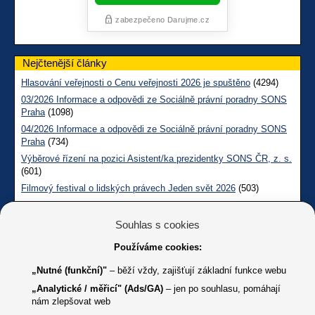
Nejčtenější články
Hlasování veřejnosti o Cenu veřejnosti 2026 je spuštěno
(4294)
03/2026 Informace a odpovědi ze Sociálně právní poradny SONS
Praha
(1098)
04/2026 Informace a odpovědi ze Sociálně právní poradny SONS
Praha
(734)
Výběrové řízení na pozici Asistent/ka prezidentky SONS ČR, z. s.
(601)
Filmový festival o lidských právech Jeden svět 2026
(503)
Měsíčník SONS CL červen č. 123 2026
(487)
05/2026 Informace a odpovědi na dotazy z pražské Sociálně
Souhlas s cookies
právní poradny SONS
(256)
Používáme cookies:
Technické informace
„Nutné (funkční)"
– běží vždy, zajišťují základní funkce webu
Počet návštěv:
2 066 997
„Analytické / měřicí" (Ads/GA)
– jen po souhlasu, pomáhají
(od 28.10.2012)
nám zlepšovat web