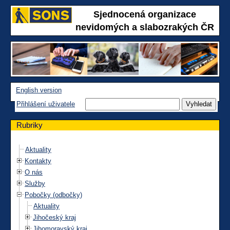
Sjednocená organizace
nevidomých a slabozrakých ČR
English version
Přihlášení uživatele
Rubriky
Aktuality
Kontakty
O nás
Služby
Pobočky (odbočky)
Aktuality
Jihočeský kraj
Jihomoravský kraj