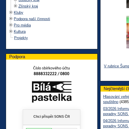
Zlínský kraj
Kluby
Podpora naší činnosti
Pro média
Kultura
Projekty
Podpora
V rubrice Šum
Číslo sbírkového účtu
8888332222 / 0800
Nejčtenější č
Hlasování veřej
spuštěno
(4385
03/2026 Inform
poradny SONS
04/2026 Inform
poradny SONS