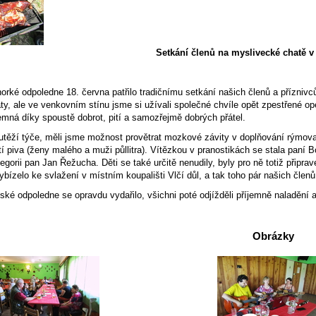
Setkání členů na myslivecké chatě 
odpoledne 18. června patřilo tradičnímu setkání našich členů a příznivc
ty, ale ve venkovním stínu jsme si užívali společné chvíle opět zpestřené o
emná díky spoustě dobrot, pití a samozřejmě dobrých přátel.
týče, měli jsme možnost provětrat mozkové závity v doplňování rýmovanýc
ití piva (ženy malého a muži půllitra). Vítězkou v pranostikách se stala paní
gorii pan Jan Řežucha. Děti se také určitě nenudily, byly pro ně totiž připra
bízelo ke svlažení v místním koupališti Vlčí důl, a tak toho pár našich členů
poledne se opravdu vydařilo, všichni poté odjížděli příjemně naladění a u
Obrázky