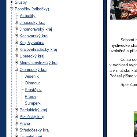
Služby
Pobočky (odbočky)
Aktuality
Jihočeský kraj
Jihomoravský kraj
Karlovarský kraj
Sobotní horké 
Kraj Vysočina
myslivecké cha
Královéhradecký kraj
uvolněná a příj
Liberecký kraj
Co se soutěží 
Moravskoslezský kraj
v rychlosti vyp
Olomoucký kraj
a v mužské kate
Počasí přímo vy
Jeseník
Olomouc
Společenské od
Prostějov
Přerov
Šumperk
Pardubický kraj
Plzeňský kraj
Praha
Středočeský kraj
Ústecký kraj