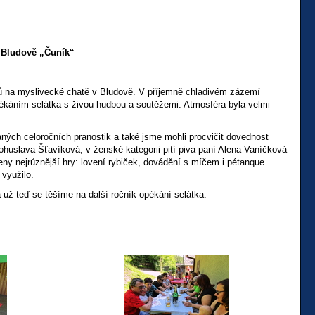
v Bludově „Čuník“
ů na myslivecké chatě v Bludově. V příjemně chladivém zázemí
pékáním selátka s živou hudbou a soutěžemi. Atmosféra byla velmi
h celoročních pranostik a také jsme mohli procvičit dovednost
 Bohuslava Šťavíková, v ženské kategorii pití piva paní Alena Vaníčková
veny nejrůznější hry: lovení rybiček, dovádění s míčem i pétanque.
 využilo.
ž teď se těšíme na další ročník opékání selátka.