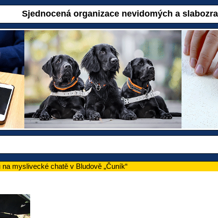
Sjednocená organizace nevidomých a slabozr
ů na myslivecké chatě v Bludově „Čuník“