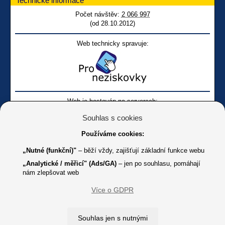
Technické informace
Počet návštěv:
2 066 997
(od 28.10.2012)
Web technicky spravuje:
Web je hostován na serverech:
Souhlas s cookies
Používáme cookies:
„Nutné (funkční)"
– běží vždy, zajišťují základní funkce webu
„Analytické / měřicí" (Ads/GA)
– jen po souhlasu, pomáhají
nám zlepšovat web
Facebook SONS
Facebook sbírky Bílá pastelka
SONS
Více o GDPR
Online
Youtube SONS
K jakémukoliv užití textů a obrázků uvedených na tomto serveru je
Souhlas jen s nutnými
třeba souhlas provozovatele.