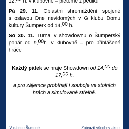
12,
h. v klubovně – pleteme z pediku
Pá 29. 11.
Oblastní shromáždění spojené
s oslavou Dne nevidomých v G klubu Domu
00
kultury Šumperk od 14,
h.
So 30. 11.
Turnaj v showdownu o Šumperský
00
pohár od 9,
h. v klubovně – pro přihlášené
hráče
00
Každý pátek
se hraje Showdown
od 14,
do
00
17,
h.
a pro zájemce probíhají i souboje ve stolních
hrách a simulované střelbě.
V rubrice Šumperk
Zobrazit všechny akce