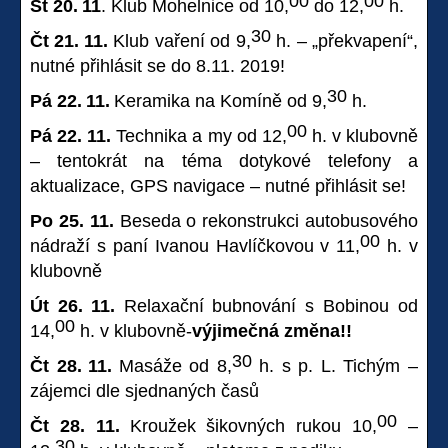
00
00
St 20.
11
. Klub Mohelnice od 10,
do 12,
h.
30
Čt 21.
11.
Klub vaření od 9,
h. – „překvapení“,
nutné přihlásit se do 8.11. 2019!
30
Pá 22.
11.
Keramika na Komíně od 9,
h.
00
Pá 22. 11.
Technika a my od 12,
h. v klubovně
– tentokrát na téma dotykové telefony a
aktualizace, GPS navigace – nutné přihlásit se!
Po 25. 11.
Beseda o rekonstrukci autobusového
00
nádraží s paní Ivanou Havlíčkovou v 11,
h. v
klubovně
Út 26.
11.
Relaxační bubnování s Bobinou od
00
14,
h. v klubovně-
výjimečná změna!!
30
Čt 28.
11.
Masáže od 8,
h. s p. L. Tichým –
zájemci dle sjednaných časů
00
Čt 28. 11.
Kroužek šikovných rukou 10,
–
30