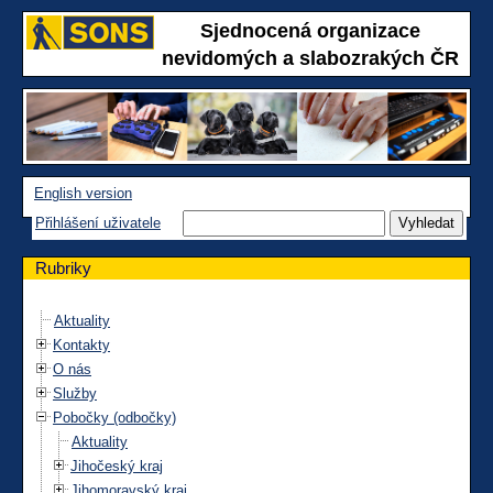
Sjednocená organizace
nevidomých a slabozrakých ČR
English version
Přihlášení uživatele
Rubriky
Aktuality
Kontakty
O nás
Služby
Pobočky (odbočky)
Aktuality
Jihočeský kraj
Jihomoravský kraj