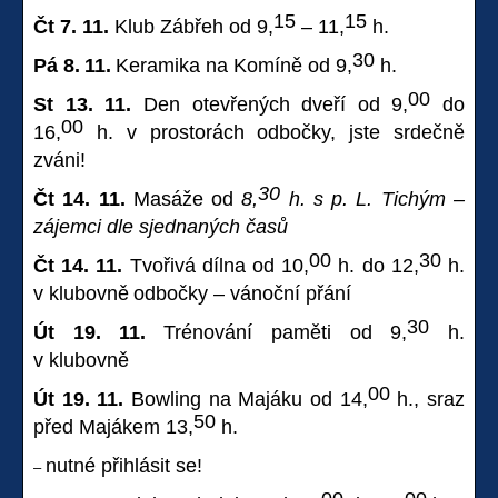
15
15
Čt 7. 11.
Klub Zábřeh od 9,
– 11,
h.
30
Pá 8.
11.
Keramika na Komíně od 9,
h.
00
St 13. 11.
Den otevřených dveří od 9,
do
00
16,
h. v prostorách odbočky, jste srdečně
zváni!
30
Čt 14. 11.
Masáže od
8,
h. s p. L. Tichým –
zájemci dle sjednaných časů
00
30
Čt 14. 11.
Tvořivá dílna od 10,
h. do 12,
h.
v klubovně
odbočky – vánoční přání
30
Út 19. 11.
Trénování paměti od 9,
h.
v klubovně
00
Út 19. 11.
Bowling na Majáku od 14,
h., sraz
50
před Majákem 13,
h.
nutné přihlásit se!
–