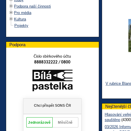
Podpora naší činnosti
Pro média
Kultura
Projekty
Podpora
Číslo sbírkového účtu
8888332222 / 0800
V rubrice Blan
Nejčtenější č
Hlasování veřej
spuštěno
(4300
03/2026 Inform