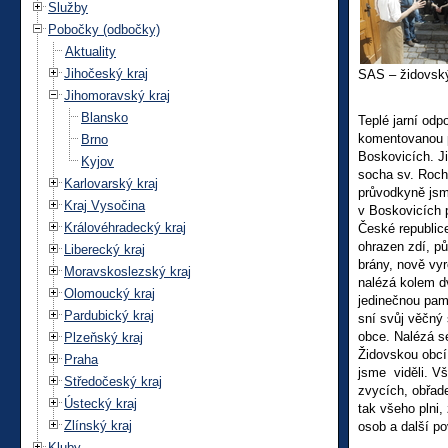
Služby
Pobočky (odbočky)
Aktuality
Jihočeský kraj
SAS – židovský
Jihomoravský kraj
Blansko
Teplé jarní odp
komentovanou p
Brno
Boskovicích. Ji
Kyjov
socha sv. Rocha
Karlovarský kraj
průvodkyně jsme
Kraj Vysočina
v Boskovicích p
Královéhradecký kraj
České republice
ohrazen zdí, p
Liberecký kraj
brány, nově vy
Moravskoslezský kraj
nalézá kolem d
Olomoucký kraj
jedinečnou pam
Pardubický kraj
sní svůj věčný
obce. Nalézá s
Plzeňský kraj
Židovskou obcí 
Praha
jsme viděli. V
Středočeský kraj
zvycích, obřad
Ústecký kraj
tak všeho plni,
Zlínský kraj
osob a další po
Kluby