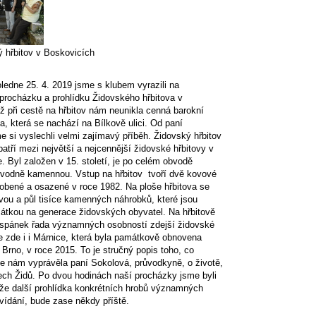
 hřbitov v Boskovicích
oledne 25. 4. 2019 jsme s klubem vyrazili na
rocházku a prohlídku Židovského hřbitova v
ž při cestě na hřbitov nám neunikla cenná barokní
, která se nachází na Bílkově ulici. Od paní
 si vyslechli velmi zajímavý příběh. Židovský hřbitov
atří mezi největší a nejcennější židovské hřbitovy v
. Byl založen v 15. století, je po celém obvodě
ůvodně kamennou. Vstup na hřbitov tvoří dvě kovové
robené a osazené v roce 1982. Na ploše hřbitova se
vou a půl tisíce kamenných náhrobků, které jsou
átkou na generace židovských obyvatel. Na hřbitově
 spánek řada významných osobností zdejší židovské
e zde i i Márnice, která byla památkově obnovena
Brno, v roce 2015. To je stručný popis toho, co
še nám vyprávěla paní Sokolová, průvodkyně, o životě,
ech Židů. Po dvou hodinách naší procházky jsme byli
 že další prohlídka konkrétních hrobů významných
vídání, bude zase někdy příště.