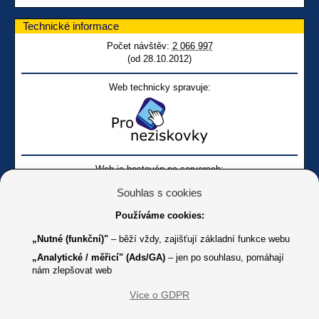
Technické informace
Počet návštěv:
2 066 997
(od 28.10.2012)
Web technicky spravuje:
Web je hostován na serverech:
Souhlas s cookies
Používáme cookies:
„Nutné (funkční)"
– běží vždy, zajišťují základní funkce webu
„Analytické / měřicí" (Ads/GA)
– jen po souhlasu, pomáhají
nám zlepšovat web
Facebook SONS
Facebook sbírky Bílá pastelka
SONS
Více o GDPR
Online
Youtube SONS