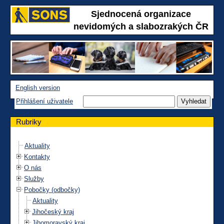
Sjednocená organizace
nevidomých a slabozrakých ČR
English version
Přihlášení uživatele
Rubriky
Aktuality
Kontakty
O nás
Služby
Pobočky (odbočky)
Aktuality
Jihočeský kraj
Jihomoravský kraj