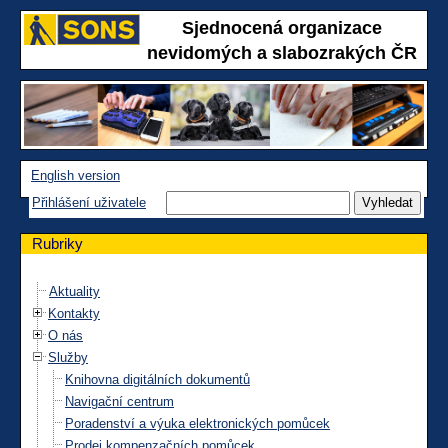
Sjednocená organizace
nevidomých a slabozrakých ČR
English version
Přihlášení uživatele
Rubriky
Aktuality
Kontakty
O nás
Služby
Knihovna digitálních dokumentů
Navigační centrum
Poradenství a výuka elektronických pomůcek
Prodej kompenzačních pomůcek