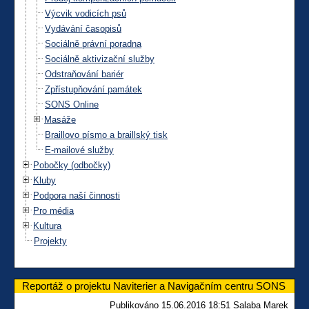
Výcvik vodicích psů
Vydávání časopisů
Sociálně právní poradna
Sociálně aktivizační služby
Odstraňování bariér
Zpřístupňování památek
SONS Online
Masáže
Braillovo písmo a braillský tisk
E-mailové služby
Pobočky (odbočky)
Kluby
Podpora naší činnosti
Pro média
Kultura
Projekty
Reportáž o projektu Naviterier a Navigačním centru SONS
Publikováno 15.06.2016 18:51 Salaba Marek