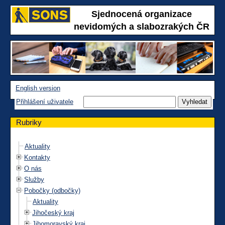
Sjednocená organizace
nevidomých a slabozrakých ČR
English version
Přihlášení uživatele
Rubriky
Aktuality
Kontakty
O nás
Služby
Pobočky (odbočky)
Aktuality
Jihočeský kraj
Jihomoravský kraj