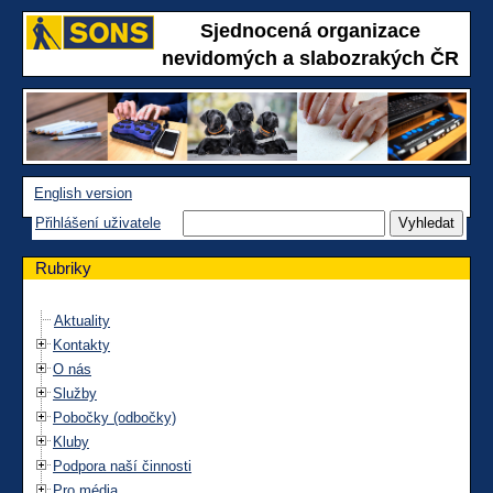
Sjednocená organizace
nevidomých a slabozrakých ČR
English version
Přihlášení uživatele
Rubriky
Aktuality
Kontakty
O nás
Služby
Pobočky (odbočky)
Kluby
Podpora naší činnosti
Pro média