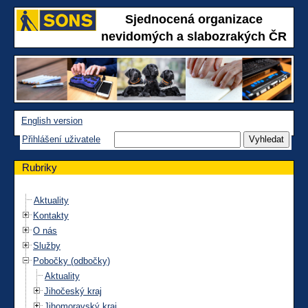
Sjednocená organizace
nevidomých a slabozrakých ČR
English version
Přihlášení uživatele
Rubriky
Aktuality
Kontakty
O nás
Služby
Pobočky (odbočky)
Aktuality
Jihočeský kraj
Jihomoravský kraj