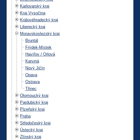
Karlovarský kraj
Kraj Vysočina
Královéhradecký kraj
Liberecký kraj
Moravskoslezský kraj
Bruntál
Frýdek-Místek
Havířov / Orlová
Karviná
Nový Jičín
Opava
Ostrava
Třinec
Olomoucký kraj
Pardubický kraj
Plzeňský kraj
Praha
Středočeský kraj
Ústecký kraj
Zlínský kraj