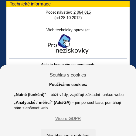
Technické informace
Počet návštěv:
2 064 815
(od 28.10.2012)
Web technicky spravuje:
Web je hostován na serverech:
Souhlas s cookies
Používáme cookies:
„Nutné (funkční)"
– běží vždy, zajišťují základní funkce webu
„Analytické / měřicí" (Ads/GA)
– jen po souhlasu, pomáhají
nám zlepšovat web
Facebook SONS
Facebook sbírky Bílá pastelka
SONS
Více o GDPR
Online
Youtube SONS
K jakémukoliv užití textů a obrázků uvedených na tomto serveru je
Souhlas jen s nutnými