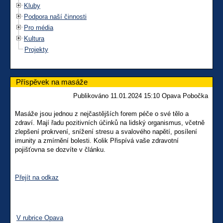
Kluby
Podpora naší činnosti
Pro média
Kultura
Projekty
Příspěvek na masáže
Publikováno 11.01.2024 15:10 Opava Pobočka
Masáže jsou jednou z nejčastějších forem péče o své tělo a
zdraví. Mají řadu pozitivních účinků na lidský organismus, včetně
zlepšení prokrvení, snížení stresu a svalového napětí, posílení
imunity a zmírnění bolesti. Kolik Přispívá vaše zdravotní
pojišťovna se dozvíte v článku.
Přejít na odkaz
V rubrice Opava