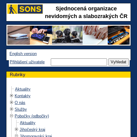
Sjednocená organizace
nevidomých a slabozrakých ČR
English version
Přihlášení uživatele
Rubriky
Aktuality
Kontakty
O nás
Služby
Pobočky (odbočky)
Aktuality
Jihočeský kraj
Jihomoravský kraj