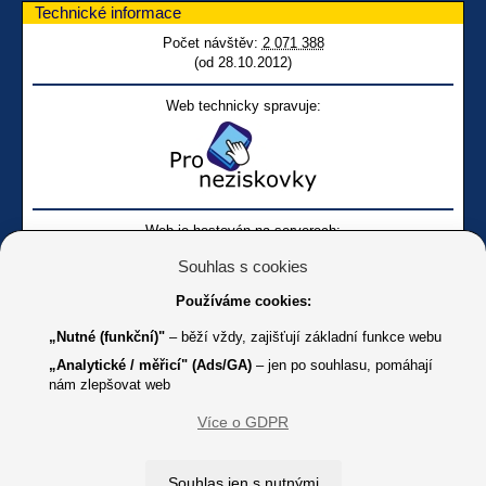
Technické informace
Počet návštěv:
2 071 388
(od 28.10.2012)
Web technicky spravuje:
Web je hostován na serverech:
Souhlas s cookies
Používáme cookies:
„Nutné (funkční)"
– běží vždy, zajišťují základní funkce webu
„Analytické / měřicí" (Ads/GA)
– jen po souhlasu, pomáhají
nám zlepšovat web
Facebook SONS
Facebook sbírky Bílá pastelka
SONS
Více o GDPR
Online
Youtube SONS
K jakémukoliv užití textů a obrázků uvedených na tomto serveru je
Souhlas jen s nutnými