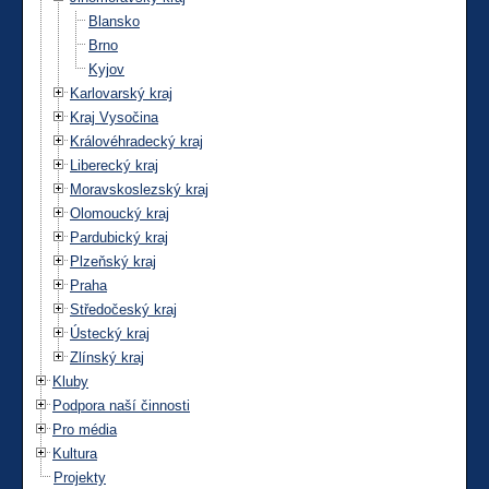
Blansko
Brno
Kyjov
Karlovarský kraj
Kraj Vysočina
Královéhradecký kraj
Liberecký kraj
Moravskoslezský kraj
Olomoucký kraj
Pardubický kraj
Plzeňský kraj
Praha
Středočeský kraj
Ústecký kraj
Zlínský kraj
Kluby
Podpora naší činnosti
Pro média
Kultura
Projekty